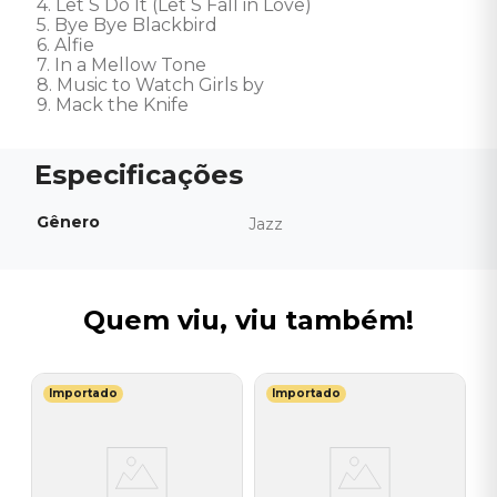
4. Let S Do It (Let S Fall in Love) 

5. Bye Bye Blackbird 

6. Alfie 

7. In a Mellow Tone 

8. Music to Watch Girls by 

9. Mack the Knife
Gênero
Jazz
Quem viu, viu também!
Importado
Importado
T
V
(
 -
I