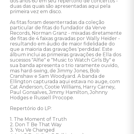
dos anos 60 em seu repertório de concertos - 
duas das quais são apresentadas aqui pela 
primeira vez em disco.  

As fitas foram desenterradas da coleção 
particular de fitas do fundador da Verve 
Records, Norman Granz - mixadas diretamente 
de fitas de 4 faixas gravadas por Wally Heider - 
resultando em áudio de maior fidelidade do 
que a maioria das gravações 'perdidas'. Este 
álbum inclui as primeiras gravações de Ella dos 
sucessos "Alfie" e "Music to Watch Girls By" e 
sua banda apresenta o trio raramente ouvido, 
mas hard-swing, de Jimmy Jones, Bob 
Cranshaw e Sam Woodyard. A banda de 
Ellington capturada aqui estava no auge, com 
Cat Anderson, Cootie Williams, Harry Carney, 
Paul Gonsalves, Jimmy Hamilton, Johnny 
Hodges e Russell Procope. 

Repertório do LP: 

1. The Moment of Truth 

2. Don T Be That Way 

3. You Ve Changed 
