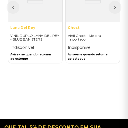
A
a
Lana Del Rey
Ghost
VINIL DUPLO LANA DEL REY
Vinil Ghost - Meliora -
- BLUE BANISTERS
Importado
(AMARELO TRANSPARENTE)
- IMPORTADO
Indisponível
Indisponível
Avise-me quando retornar
Avise-me quando retornar
ao estoque
ao estoque
QUE TAL 5% DE DESCONTO EM SUA