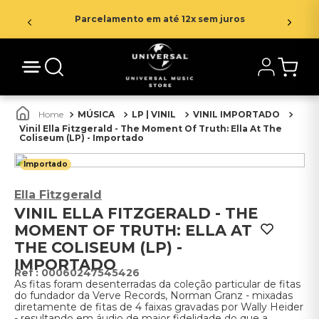
Parcelamento em até 12x sem juros
MÚSICA
LP | VINIL
VINIL IMPORTADO
Vinil Ella Fitzgerald - The Moment Of Truth: Ella At The
Coliseum (LP) - Importado
Importado
Ella Fitzgerald
VINIL ELLA FITZGERALD - THE
MOMENT OF TRUTH: ELLA AT
THE COLISEUM (LP) -
IMPORTADO
:
00060247545426
As fitas foram desenterradas da coleção particular de fitas
do fundador da Verve Records, Norman Granz - mixadas
diretamente de fitas de 4 faixas gravadas por Wally Heider
- resultando em áudio de maior fidelidade do que a