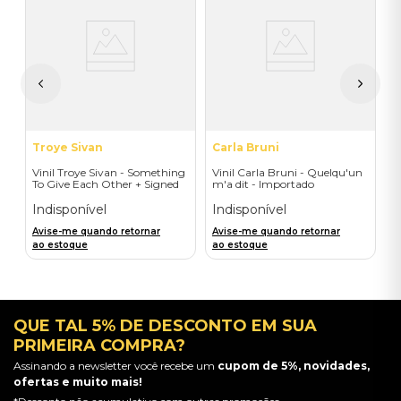
a
V
B
I
I
A
a
Troye Sivan
Carla Bruni
Vinil Troye Sivan - Something
Vinil Carla Bruni - Quelqu'un
To Give Each Other + Signed
m'a dit - Importado
Postcard - Importado
Indisponível
Indisponível
Avise-me quando retornar
Avise-me quando retornar
ao estoque
ao estoque
QUE TAL 5% DE DESCONTO EM SUA
PRIMEIRA COMPRA?
Assinando a newsletter você recebe um
cupom de 5%, novidades,
ofertas e muito mais!