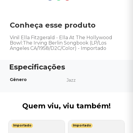
Conheça esse produto
Vinil Ella Fitzgerald - Ella At The Hollywood 
Bowl:The Irving Berlin Songbook (LP/Los 
Angeles CA/1958/D2C/Color) - Importado
Gênero
Jazz
Quem viu, viu também!
Importado
Importado
R