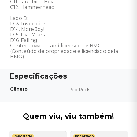
C11. Laughing Boy 

C12. Hammerhead 

Lado D: 

D13. Invocation 

D14. More Joy! 

D15. Five Years 

D16. Falling 

Content owned and licensed by BMG 
(Conteúdo de propriedade e licenciado pela 
BMG).
Gênero
Pop Rock
Quem viu, viu também!
Importado
Importado