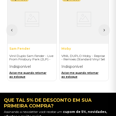
E
V
S
E
I
A
a
Sam Fender
Moby
Vinil Duplo Sam Fender - Live
VINIL DUPLO Moby - Reprise
From Finsbury Park (2LP) -
- Remixes (Standard Vinyl Set
Importado
- 2LP) - Importado
Indisponível
Indisponível
Avise-me quando retornar
Avise-me quando retornar
ao estoque
ao estoque
QUE TAL 5% DE DESCONTO EM SUA
PRIMEIRA COMPRA?
Assinando a newsletter você recebe um
cupom de 5%, novidades,