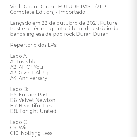
Vinil Duran Duran - FUTURE PAST (2LP 
Complete Edition) - Importado

Lançado em 22 de outubro de 2021, Future 
Past é o décimo quinto álbum de estúdio da 
banda inglesa de pop rock Duran Duran. 

Repertório dos LPs:

Lado A: 

A1. Invisible 

A2. All Of You 

A3. Give It All Up 

A4. Anniversary 

Lado B: 

B5. Future Past 

B6. Velvet Newton 

B7. Beautiful Lies 

B8. Tonight United 

Lado C: 

C9. Wing 

C10. Nothing Less 
