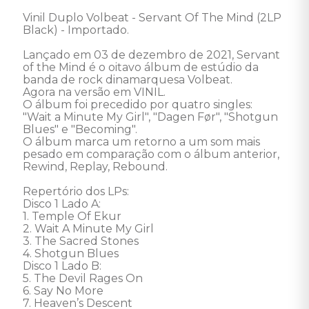
Vinil Duplo Volbeat - Servant Of The Mind (2LP 
Black) - Importado. 

Lançado em 03 de dezembro de 2021, Servant 
of the Mind é o oitavo álbum de estúdio da 
banda de rock dinamarquesa Volbeat.

Agora na versão em VINIL.

O álbum foi precedido por quatro singles: 
"Wait a Minute My Girl", "Dagen Før", "Shotgun 
Blues" e "Becoming".

O álbum marca um retorno a um som mais 
pesado em comparação com o álbum anterior, 
Rewind, Replay, Rebound.

Repertório dos LPs: 

Disco 1 Lado A:

1. Temple Of Ekur

2. Wait A Minute My Girl

3. The Sacred Stones

4. Shotgun Blues

Disco 1 Lado B:

5. The Devil Rages On

6. Say No More

7. Heaven’s Descent
