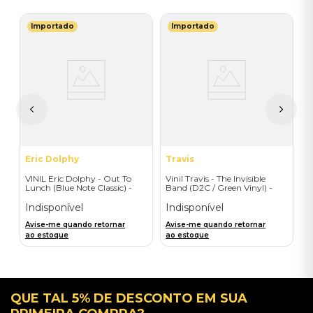
Importado
Importado
T
V
-
I
I
A
a
Eric Dolphy
Travis
VINIL Eric Dolphy - Out To
Vinil Travis - The Invisible
Lunch (Blue Note Classic) -
Band (D2C / Green Vinyl) -
Importado
Importado
Indisponível
Indisponível
Avise-me quando retornar
Avise-me quando retornar
ao estoque
ao estoque
QUE TAL 5% DE DESCONTO EM SUA