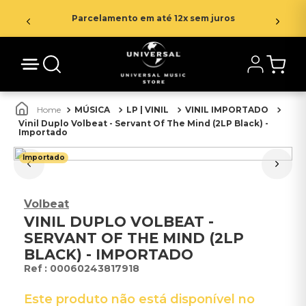
Parcelamento em até 12x sem juros
MÚSICA
LP | VINIL
VINIL IMPORTADO
Vinil Duplo Volbeat - Servant Of The Mind (2LP Black) -
Importado
Importado
Volbeat
VINIL DUPLO VOLBEAT -
SERVANT OF THE MIND (2LP
BLACK) - IMPORTADO
:
00060243817918
Este produto não está disponível no