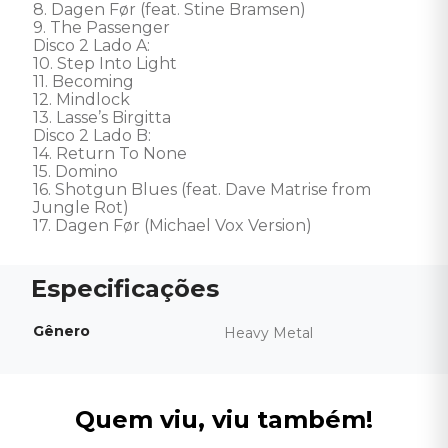
8. Dagen Før (feat. Stine Bramsen)

9. The Passenger

Disco 2 Lado A:

10. Step Into Light

11. Becoming

12. Mindlock

13. Lasse’s Birgitta 

Disco 2 Lado B:

14. Return To None 

15. Domino 

16. Shotgun Blues (feat. Dave Matrise from 
Jungle Rot)

17. Dagen Før (Michael Vox Version)
Gênero
Heavy Metal
Quem viu, viu também!