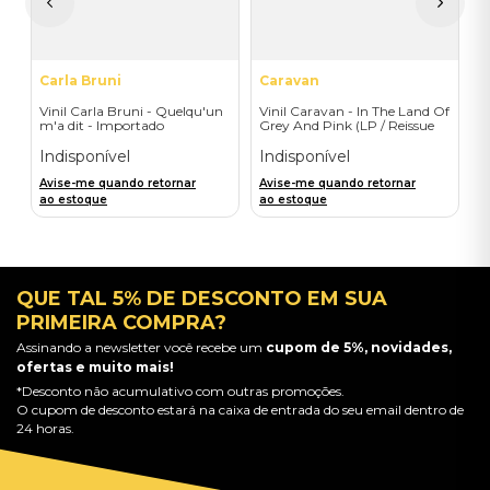
a
Carla Bruni
Caravan
Vinil Carla Bruni - Quelqu'un
Vinil Caravan - In The Land Of
m'a dit - Importado
Grey And Pink (LP / Reissue
2019) - Importado
Indisponível
Indisponível
Avise-me quando retornar
Avise-me quando retornar
ao estoque
ao estoque
QUE TAL 5% DE DESCONTO EM SUA
PRIMEIRA COMPRA?
Assinando a newsletter você recebe um
cupom de 5%, novidades,
ofertas e muito mais!
*Desconto não acumulativo com outras promoções.
O cupom de desconto estará na caixa de entrada do seu email dentro de
24 horas.