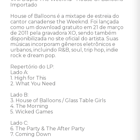
Importado 

House of Balloons é a mixtape de estreia do 
cantor canadense the Weeknd. Foi lançada 
como um download gratuito em 21 de março 
de 2011 pela gravadora XO, sendo também 
disponibilizada no site oficial do artista. Suas 
músicas incorporam gêneros eletrônicos e 
urbanos, incluindo R&B, soul, trip hop, indie 
rock e dream pop. 

Repertório do LP: 

Lado A: 

1. High for This 

2. What You Need 

Lado B:

3. House of Balloons / Glass Table Girls 

4. The Morning 

5. Wicked Games 

Lado C: 

6. The Party & The After Party 

7. Coming Down 
