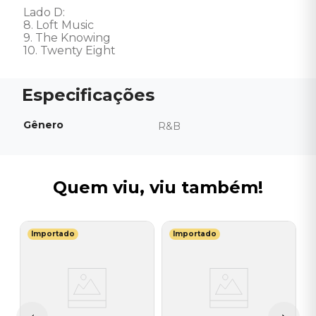
Lado D: 

8. Loft Music 

9. The Knowing 

10. Twenty Eight
Gênero
R&B
Quem viu, viu também!
Importado
Importado
E
V
M
-
I
A