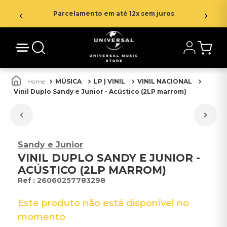
Parcelamento em até 12x sem juros
MÚSICA
LP | VINIL
VINIL NACIONAL
Vinil Duplo Sandy e Junior - Acústico (2LP marrom)
Sandy e Junior
VINIL DUPLO SANDY E JUNIOR -
ACÚSTICO (2LP MARROM)
:
26060257783298
Este produto não está disponível no
momento