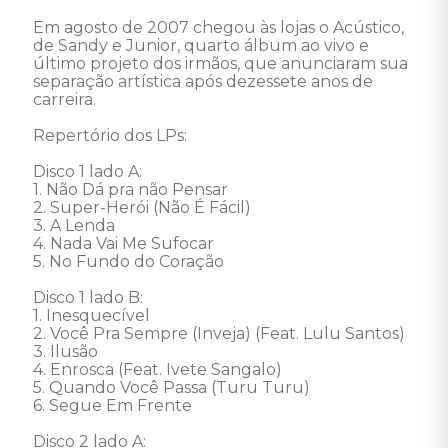
Em agosto de 2007 chegou às lojas o Acústico, 
de Sandy e Junior, quarto álbum ao vivo e 
último projeto dos irmãos, que anunciaram sua 
separação artística após dezessete anos de 
carreira. 

Repertório dos LPs: 

Disco 1 lado A: 

1. Não Dá pra não Pensar 

2. Super-Herói (Não É Fácil) 

3. A Lenda 

4. Nada Vai Me Sufocar 

5. No Fundo do Coração 

Disco 1 lado B: 

1. Inesquecível 

2. Você Pra Sempre (Inveja) (Feat. Lulu Santos) 

3. Ilusão 

4. Enrosca (Feat. Ivete Sangalo) 

5. Quando Você Passa (Turu Turu) 

6. Segue Em Frente 

Disco 2 lado A: 
