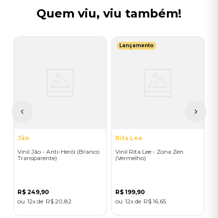
Quem viu, viu também!
Lançamento
so
L
V
B
R
Jão
Rita Lee
Vinil Jão - Anti-Herói (Branco
Vinil Rita Lee - Zona Zen
Transparente)
(Vermelho)
R$
249
,
90
R$
199
,
90
12
R$
20
,
82
12
R$
16
,
65