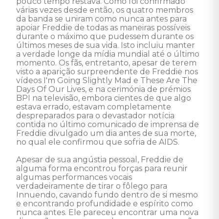
pouco tempo restava. Como foi confirmado 
várias vezes desde então, os quatro membros 
da banda se uniram como nunca antes para 
apoiar Freddie de todas as maneiras possíveis 
durante o máximo que pudessem durante os 
últimos meses de sua vida. Isto incluiu manter 
a verdade longe da mídia mundial até o último 
momento. Os fãs, entretanto, apesar de terem 
visto a aparição surpreendente de Freddie nos 
vídeos I'm Going Slightly Mad e These Are The 
Days Of Our Lives, e na cerimónia de prémios 
BPI na televisão, embora cientes de que algo 
estava errado, estavam completamente 
despreparados para o devastador notícia 
contida no último comunicado de imprensa de 
Freddie divulgado um dia antes de sua morte, 
no qual ele confirmou que sofria de AIDS. 

Apesar de sua angústia pessoal, Freddie de 
alguma forma encontrou forças para reunir 
algumas performances vocais 
verdadeiramente de tirar o fôlego para 
Innuendo, cavando fundo dentro de si mesmo 
e encontrando profundidade e espírito como 
nunca antes. Ele pareceu encontrar uma nova 