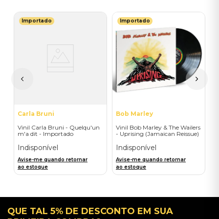
Importado
Importado
P
a
V
T
(
I
A
a
Carla Bruni
Bob Marley
Vinil Carla Bruni - Quelqu'un
Vinil Bob Marley & The Wailers
m'a dit - Importado
- Uprising (Jamaican Reissue)
- Importado
Indisponível
Indisponível
Avise-me quando retornar
Avise-me quando retornar
ao estoque
ao estoque
QUE TAL 5% DE DESCONTO EM SUA