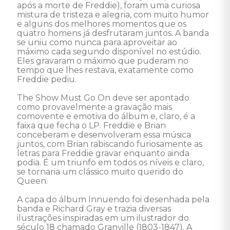
após a morte de Freddie), foram uma curiosa 
mistura de tristeza e alegria, com muito humor 
e alguns dos melhores momentos que os 
quatro homens já desfrutaram juntos. A banda 
se uniu como nunca para aproveitar ao 
máximo cada segundo disponível no estúdio. 
Eles gravaram o máximo que puderam no 
tempo que lhes restava, exatamente como 
Freddie pediu. 

The Show Must Go On deve ser apontado 
como provavelmente a gravação mais 
comovente e emotiva do álbum e, claro, é a 
faixa que fecha o LP. Freddie e Brian 
conceberam e desenvolveram essa música 
juntos, com Brian rabiscando furiosamente as 
letras para Freddie gravar enquanto ainda 
podia. É um triunfo em todos os níveis e claro, 
se tornaria um clássico muito querido do 
Queen. 

A capa do álbum Innuendo foi desenhada pela 
banda e Richard Gray e trazia diversas 
ilustrações inspiradas em um ilustrador do 
século 18 chamado Granville (1803-1847). A 