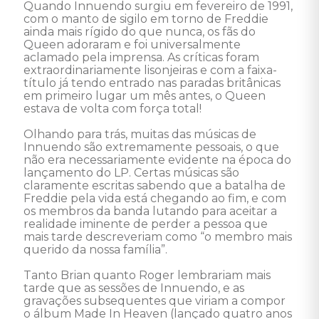
Quando Innuendo surgiu em fevereiro de 1991, 
com o manto de sigilo em torno de Freddie 
ainda mais rígido do que nunca, os fãs do 
Queen adoraram e foi universalmente 
aclamado pela imprensa. As críticas foram 
extraordinariamente lisonjeiras e com a faixa-
título já tendo entrado nas paradas britânicas 
em primeiro lugar um mês antes, o Queen 
estava de volta com força total! 

Olhando para trás, muitas das músicas de 
Innuendo são extremamente pessoais, o que 
não era necessariamente evidente na época do 
lançamento do LP. Certas músicas são 
claramente escritas sabendo que a batalha de 
Freddie pela vida está chegando ao fim, e com 
os membros da banda lutando para aceitar a 
realidade iminente de perder a pessoa que 
mais tarde descreveriam como “o membro mais 
querido da nossa família”. 

Tanto Brian quanto Roger lembrariam mais 
tarde que as sessões de Innuendo, e as 
gravações subsequentes que viriam a compor 
o álbum Made In Heaven (lançado quatro anos 