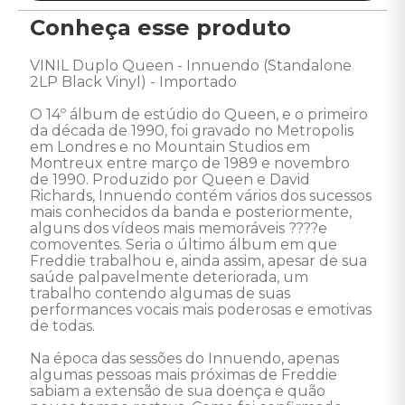
Conheça esse produto
VINIL Duplo Queen - Innuendo (Standalone 
2LP Black Vinyl) - Importado 

O 14º álbum de estúdio do Queen, e o primeiro 
da década de 1990, foi gravado no Metropolis 
em Londres e no Mountain Studios em 
Montreux entre março de 1989 e novembro 
de 1990. Produzido por Queen e David 
Richards, Innuendo contém vários dos sucessos 
mais conhecidos da banda e posteriormente, 
alguns dos vídeos mais memoráveis ????e 
comoventes. Seria o último álbum em que 
Freddie trabalhou e, ainda assim, apesar de sua 
saúde palpavelmente deteriorada, um 
trabalho contendo algumas de suas 
performances vocais mais poderosas e emotivas 
de todas. 

Na época das sessões do Innuendo, apenas 
algumas pessoas mais próximas de Freddie 
sabiam a extensão de sua doença e quão 