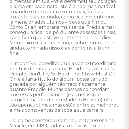
dimensão em sua voz e derramou seu coração 
e alma em cada nota. Isto é ainda mais notável 
quando se considera a sua condição física 
durante este período, como fica evidente nos 
já mencionados últimos vídeos que filmou. 
Como Brian lembraria mais tarde, Freddie mal 
conseguia ficar de pé durante as sessões finais, 
cada hora que esteve presente nos estúdios 
Mountain exigia um esforço sobre-humano, e 
ainda assim nada disso é evidente no álbum 
final. 

É impossível acreditar que a voz extraordinária 
por trás de músicas como Headlong, All God's 
People, Don't Try So Hard, The Show Must Go 
On e a faixa-título do álbum, possa ter sido 
gravada por alguém tão fraco fisicamente 
quanto Freddie. Muitas pessoas concordam 
que essas performances (e aquelas que 
surgirão mais tarde em Made In Heaven) não 
são apenas ótimas, mas estão entre as melhores 
e mais comoventes de toda a sua carreira. 

Tal como aconteceu com seu antecessor The 
Miracle, em 1989, todas as músicas (exceto 