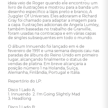
ideia veio de Roger quando ele encontrou um 
livro de ilustrações e mostrou para a banda um 
desenho específico a lápis preto e branco, A 
Juggler Of Universes. Eles adoraram e Richard 
Gray foi chamado para adaptar a imagem para 
a capa. Ilustrações adicionais de Angela Lumley, 
também baseadas no trabalho de Granville, 
foram usadas na contracapa e em várias capas 
de singles subsequentes em todo o mundo. 

O álbum Innuendo foi lançado em 4 de 
fevereiro de 1991 e uma semana depois caiu nas 
paradas de álbuns do Reino Unido em primeiro 
lugar, alcançando finalmente o status de 
vendas de platina. Em breve alcançaria a 
posição número 1 na Holanda, Suíça, 
Alemanha, Finlândia, Portugal e Itália. 

Repertório do LP: 

Disco 1 Lado A; 

1. Innuendo  2. I'm Going Slightly Mad 

3. Headlong 

Disco 1 Lado B; 
