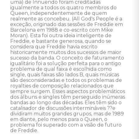
uma) de Innuendo foram creditadas 
igualmente a todos os quatro membros do 
Queen, independentemente de quem 
realmente as concebeu. (All God's People é a 
exceção, originado das sessões de Freddie em 
Barcelona em 1988 e co-escrito com Mike 
Moran). Esta foi outra ideia inteligente de 
Freddie, e bastante generosa, quando se 
considera que Freddie havia escrito 
historicamente muitos dos sucessos de maior 
sucesso da banda. O conceito de faturamento 
igualitário foi a solução perfeita para o antigo 
problema de qual faixa é escolhida como 
single, quais faixas são lados B, quais músicas 
são desconsideradas e todos os problemas de 
royalties de composição relacionados que 
sempre surgem. Esses aspectos problemáticos 
dos álbuns e singles têm perseguido inúmeras 
bandas ao longo das décadas. Eles têm sido o 
catalisador de discussões intermináveis ??e 
dividiram muitos grandes grupos, mas de 1989 
em diante, pelo menos para o Queen, o 
problema foi superado com a visão de futuro 
de Freddie. 
