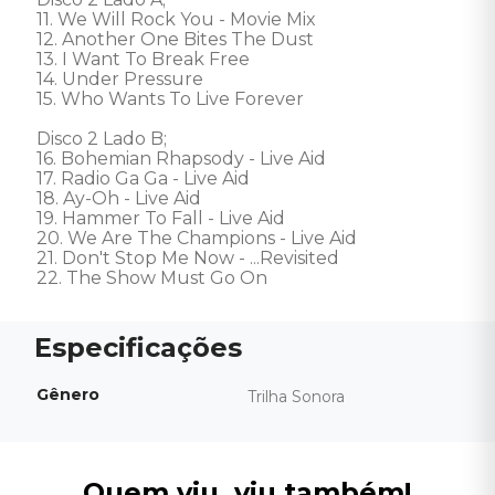
11. We Will Rock You - Movie Mix 

12. Another One Bites The Dust 

13. I Want To Break Free 

14. Under Pressure 

15. Who Wants To Live Forever 

Disco 2 Lado B; 

16. Bohemian Rhapsody - Live Aid 

17. Radio Ga Ga - Live Aid 

18. Ay-Oh - Live Aid 

19. Hammer To Fall - Live Aid 

20. We Are The Champions - Live Aid 

21. Don't Stop Me Now - ...Revisited 

22. The Show Must Go On
Gênero
Trilha Sonora
Quem viu, viu também!