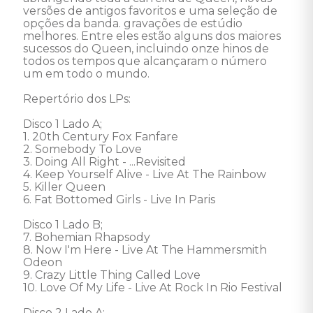
versões de antigos favoritos e uma seleção de 
opções da banda. gravações de estúdio 
melhores. Entre eles estão alguns dos maiores 
sucessos do Queen, incluindo onze hinos de 
todos os tempos que alcançaram o número 
um em todo o mundo. 

Repertório dos LPs: 

Disco 1 Lado A; 

1. 20th Century Fox Fanfare 

2. Somebody To Love 

3. Doing All Right - ...Revisited 

4. Keep Yourself Alive - Live At The Rainbow 

5. Killer Queen 

6. Fat Bottomed Girls - Live In Paris 

Disco 1 Lado B; 

7. Bohemian Rhapsody 

8. Now I'm Here - Live At The Hammersmith 
Odeon 

9. Crazy Little Thing Called Love 

10. Love Of My Life - Live At Rock In Rio Festival 

Disco 2 Lado A; 
