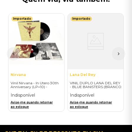
Importado
Importado
M
V
G
I
A
a
Nirvana
Lana Del Rey
Vinil Nirvana - In Utero 30th
VINIL DUPLO LANA DEL REY
Anniversary (LP+10) -
- BLUE BANISTERS (BRANCO
Importado
TRANSPARENTE) -
IMPORTADO
Indisponível
Indisponível
Avise-me quando retornar
Avise-me quando retornar
ao estoque
ao estoque