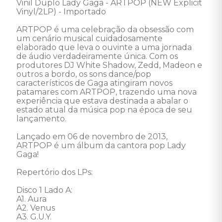
Vinil Duplo Lady Gaga - ARTPOP (NEW Explicit 
Vinyl/2LP) - Importado 

ARTPOP é uma celebração da obsessão com 
um cenário musical cuidadosamente 
elaborado que leva o ouvinte a uma jornada 
de áudio verdadeiramente única. Com os 
produtores DJ White Shadow, Zedd, Madeon e 
outros a bordo, os sons dance/pop 
característicos de Gaga atingiram novos 
patamares com ARTPOP, trazendo uma nova 
experiência que estava destinada a abalar o 
estado atual da música pop na época de seu 
lançamento. 

Lançado em 06 de novembro de 2013, 
ARTPOP é um álbum da cantora pop Lady 
Gaga! 

Repertório dos LPs:

Disco 1 Lado A: 

A1. Aura 

A2. Venus 

A3. G.U.Y. 
