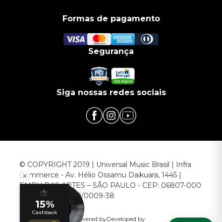
Formas de pagamento
Segurança
Siga nossas redes sociais
© COPYRIGHT 2019 | Universal Music Brasil | Infra
Commerce - Av. Hélio Ossamu Daikuara, 1445 |
EMBU DAS ARTES – SÃO PAULO - CEP: 06807-000
CNPJ: 00.952.789/0009-38
Powered by
Developed by