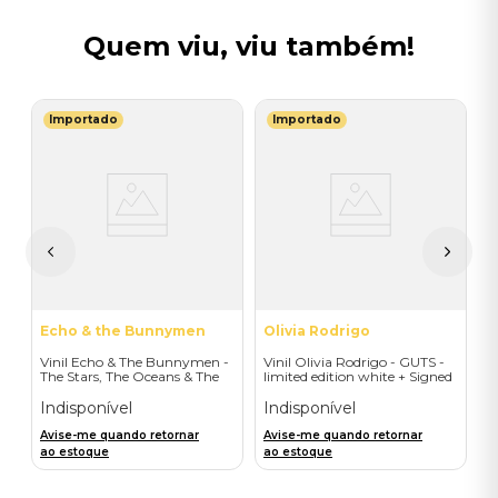
Quem viu, viu também!
Importado
Importado
E
ge
V
(
I
A
a
Echo & the Bunnymen
Olivia Rodrigo
Vinil Echo & The Bunnymen -
Vinil Olivia Rodrigo - GUTS -
The Stars, The Oceans & The
limited edition white + Signed
Moon (Double Vinyl Standard)
Litho - Importado
- Importado
Indisponível
Indisponível
Avise-me quando retornar
Avise-me quando retornar
ao estoque
ao estoque