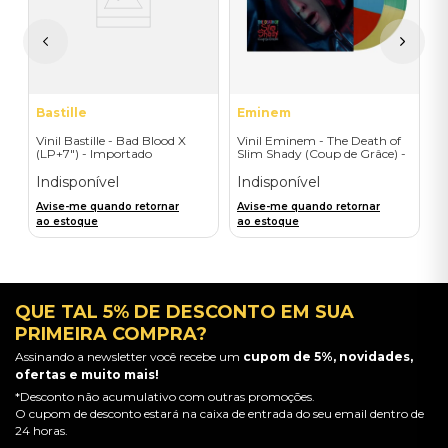
I
A
a
Bastille
Eminem
Vinil Bastille - Bad Blood X
Vinil Eminem - The Death of
(LP+7") - Importado
Slim Shady (Coup de Grâce) -
Exclusive/Crayon - Importado
Indisponível
Indisponível
Avise-me quando retornar
Avise-me quando retornar
ao estoque
ao estoque
QUE TAL 5% DE DESCONTO EM SUA
PRIMEIRA COMPRA?
Assinando a newsletter você recebe um
cupom de 5%, novidades,
ofertas e muito mais!
*Desconto não acumulativo com outras promoções.
O cupom de desconto estará na caixa de entrada do seu email dentro de
24 horas.