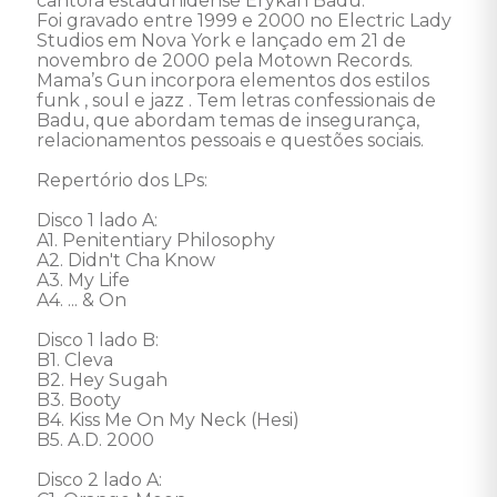
cantora estadunidense Erykah Badu. 

Foi gravado entre 1999 e 2000 no Electric Lady 
Studios em Nova York e lançado em 21 de 
novembro de 2000 pela Motown Records. 

Mama’s Gun incorpora elementos dos estilos 
funk , soul e jazz . Tem letras confessionais de 
Badu, que abordam temas de insegurança, 
relacionamentos pessoais e questões sociais. 

Repertório dos LPs: 

Disco 1 lado A: 

A1. Penitentiary Philosophy 

A2. Didn't Cha Know 

A3. My Life 

A4. ... & On 

Disco 1 lado B: 

B1. Cleva 

B2. Hey Sugah 

B3. Booty 

B4. Kiss Me On My Neck (Hesi) 

B5. A.D. 2000 

Disco 2 lado A: 
