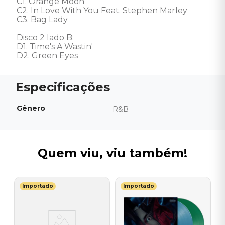
C1. Orange Moon 

C2. In Love With You Feat. Stephen Marley 

C3. Bag Lady 

Disco 2 lado B: 

D1. Time's A Wastin' 

D2. Green Eyes
Gênero
R&B
Quem viu, viu também!
Importado
Importado
M
st
V
)
-
-