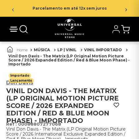
Parcelamento em até 12x sem juros
MÚSICA
LP | VINIL
VINIL IMPORTADO
Vinil Don Davis - The Matrix (LP Original Motion Picture
Score / 2026 Expanded Edition / Red & Blue Moon Phase) -
Importado
Importado
Lançamento
Don Davis
VINIL DON DAVIS - THE MATRIX
(LP ORIGINAL MOTION PICTURE
SCORE / 2026 EXPANDED
EDITION / RED & BLUE MOON
PHASE) - IMPORTADO
:
00088807277068
Vinil Don Davis - The Matrix (LP Original Motion Picture
Score / 2026 International Exclusive Expanded Edition /