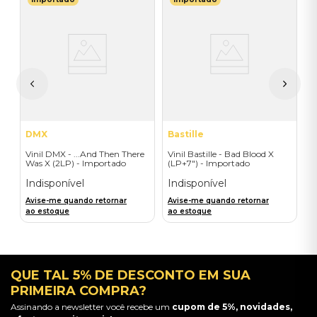
E
V
-
S
E
I
A
a
DMX
Bastille
Vinil DMX - ...And Then There
Vinil Bastille - Bad Blood X
Was X (2LP) - Importado
(LP+7") - Importado
Indisponível
Indisponível
Avise-me quando retornar
Avise-me quando retornar
ao estoque
ao estoque
QUE TAL 5% DE DESCONTO EM SUA
PRIMEIRA COMPRA?
Assinando a newsletter você recebe um
cupom de 5%, novidades,