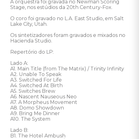
A orquestra foi gravada no Newman Scoring 
Stage, nos estúdios da 20th Century-Fox.

O coro foi gravado no L.A. East Studio, em Salt 
Lake City, Utah.

Os sintetizadores foram gravados e mixados no 
Hacienda Studio.

Repertório do LP:

Lado A:

A1. Main Title (from The Matrix) / Trinity Infinity 

A2. Unable To Speak 

A3. Switched For Life 

A4. Switched At Birth 

A5. Switches Brew 

A6. Nascent Nauseous Neo 

A7. A Morpheus Movement 

A8. Domo Showdown 

A9. Bring Me Dinner 

A10. The System 

Lado B: 

B1. The Hotel Ambush 
