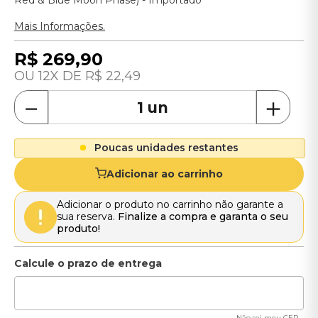
Red & Blue Moon Phase) - Importado
Mais Informações.
R$
269
,
90
12
R$
22
,
49
－
＋
Poucas unidades restantes
Adicionar ao carrinho
Adicionar o produto no carrinho não garante a
sua reserva.
Finalize a compra e garanta o seu
produto!
Não sei meu CEP