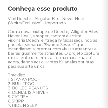
Conheça esse produto
Vinil Doechii - Alligator Bites Never Heal 
(White/Exclusive) - Importado 

Com a nova mixtape de Doechii, "Alligator Bites 
Never Heal", a rapper, cantora e artista 
visionária Doechii entrega 19 faixas seguindo as 
parcelas semanais "Swamp Session" que 
incendiaram a internet com visuais atraentes e 
barras igualmente atraentes. O projeto captura 
um talento raro em sua forma mais crua até 
agora, dando aos ouvintes 19 janelas distintas 
para sua arte única.  

Tracklist:

1. STANKA POOH 

2. BULLFROG 

3. BOILED PEANUTS 

4. DENIAL IS A RIVER 

5. CATFISH 

6. SKIPP 

7. HIDE N SEEK 
