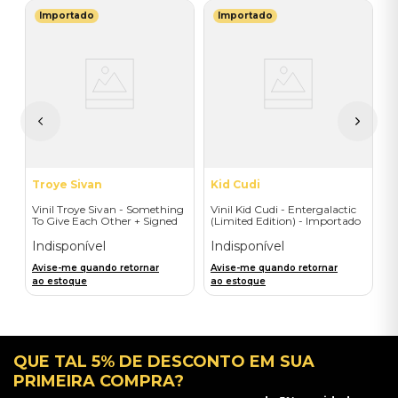
Importado
Importado
R
V
B
I
I
A
a
Troye Sivan
Kid Cudi
Vinil Troye Sivan - Something
Vinil Kid Cudi - Entergalactic
To Give Each Other + Signed
(Limited Edition) - Importado
Postcard - Importado
Indisponível
Indisponível
Avise-me quando retornar
Avise-me quando retornar
ao estoque
ao estoque
QUE TAL 5% DE DESCONTO EM SUA
PRIMEIRA COMPRA?