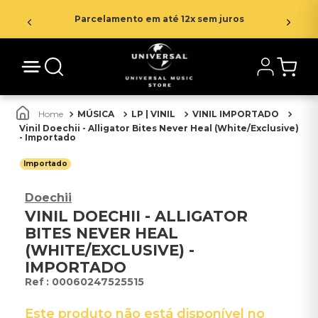
Parcelamento em até 12x sem juros
MÚSICA
LP | VINIL
VINIL IMPORTADO
Vinil Doechii - Alligator Bites Never Heal (White/Exclusive)
- Importado
Importado
Doechii
VINIL DOECHII - ALLIGATOR
BITES NEVER HEAL
(WHITE/EXCLUSIVE) -
IMPORTADO
:
00060247525515
Este produto não está disponível no