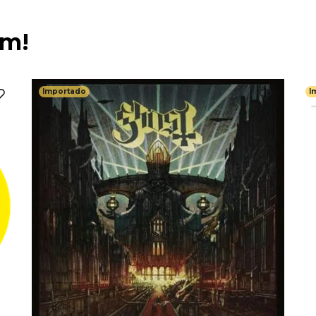
ém!
Importado
I