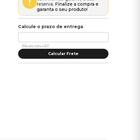
reserva.
Finalize a compra e
garanta o seu produto!
Não sei meu CEP