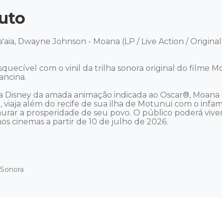
uto
'aia, Dwayne Johnson - Moana (LP / Live Action / Origina
cível com o vinil da trilha sonora original do filme Mo
ncina.

da Disney da amada animação indicada ao Oscar®, Moana (
, viaja além do recife de sua ilha de Motunui com o in
urar a prosperidade de seu povo. O público poderá viven
s cinemas a partir de 10 de julho de 2026.
a Sonora