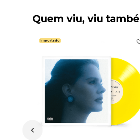
Quem viu, viu tamb
Importado
amas) -