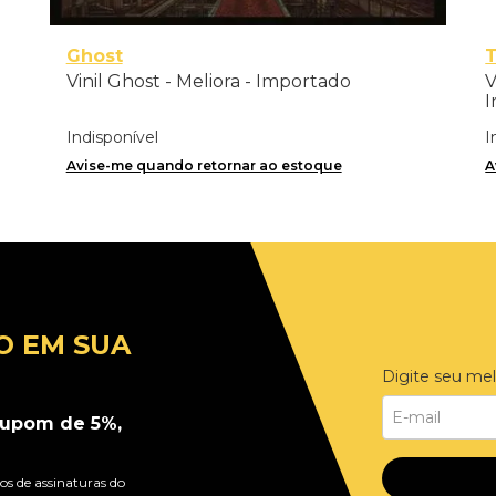
Ghost
Vinil Ghost - Meliora - Importado
V
I
Indisponível
I
Avise-me quando retornar ao estoque
A
O EM SUA
Digite seu mel
upom de 5%,
s de assinaturas do