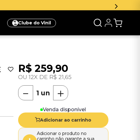
Clube do Vinil
R$
259
,
90
E
12
R$
21
,
65
－
＋
Venda disponível
Adicionar ao carrinho
Adicionar o produto no
carrinho não garante a sua