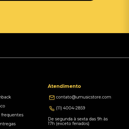
Atendimento
hback
contato@umusicstore.com
sco
(11) 4004-2859
 frequentes
De segunda à sexta das 9h às
17h (exceto feriados)
Entregas