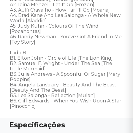
A2. Idina Menzel - Let It Go [Frozen] 

A3. Auli'i Cravalho - How Far I'll Go [Moana] 

A4. Brad Kane And Lea Salonga - A Whole New 
World [Aladdin] 

A5. Judy Kuhn - Colours Of The Wind 
[Pocahontas]

A6. Randy Newman - You've Got A Friend In Me 
[Toy Story] 

Lado B: 

B1. Elton John - Circle of Life [The Lion King] 

B2. Samuel E. Wright - Under The Sea [The 
Little Mermaid] 

B3. Julie Andrews - A Spoonful Of Sugar [Mary 
Poppins] 

B4. Angela Lansbury - Beauty And The Beast 
[Beauty And The Beast] 

B5. Lea Salonga - Reflection [Mulan] 

B6. Cliff Edwards - When You Wish Upon A Star 
[Pinocchio]