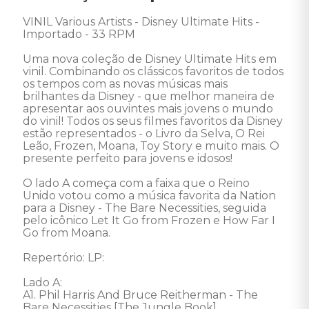
VINIL Various Artists - Disney Ultimate Hits - 
Importado - 33 RPM 

Uma nova coleção de Disney Ultimate Hits em 
vinil. Combinando os clássicos favoritos de todos 
os tempos com as novas músicas mais 
brilhantes da Disney - que melhor maneira de 
apresentar aos ouvintes mais jovens o mundo 
do vinil! Todos os seus filmes favoritos da Disney 
estão representados - o Livro da Selva, O Rei 
Leão, Frozen, Moana, Toy Story e muito mais. O 
presente perfeito para jovens e idosos! 

O lado A começa com a faixa que o Reino 
Unido votou como a música favorita da Nation 
para a Disney - The Bare Necessities, seguida 
pelo icônico Let It Go from Frozen e How Far I 
Go from Moana. 

Repertório: LP: 

Lado A: 

A1. Phil Harris And Bruce Reitherman - The 
Bare Necessities [The Jungle Book] 
