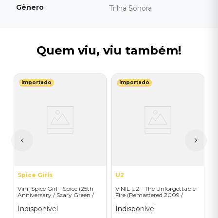
Gênero
Trilha Sonora
Quem viu, viu também!
Importado
Importado
T
V
-
C
I
I
A
a
Spice Girls
U2
Vinil Spice Girl - Spice (25th
VINIL U2 - The Unforgettable
Anniversary / Scary Green /
Fire (Remastered 2009 /
1LP) - Importado
Colour Vinyl / 2019 reissue) -
Importado
Indisponível
Indisponível