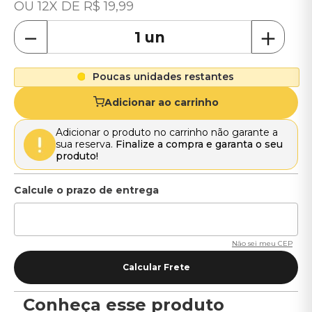
12
R$
19
,
99
－
＋
Poucas unidades restantes
Adicionar ao carrinho
Adicionar o produto no carrinho não garante a
sua reserva.
Finalize a compra e garanta o seu
produto!
Não sei meu CEP
Conheça esse produto