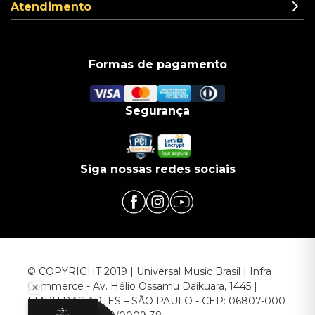
Atendimento
Formas de pagamento
Segurança
Siga nossas redes sociais
© COPYRIGHT 2019 | Universal Music Brasil | Infra
Commerce - Av. Hélio Ossamu Daikuara, 1445 |
EMBU DAS ARTES – SÃO PAULO - CEP: 06807-000