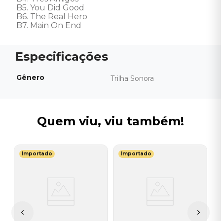
B5. You Did Good 

B6. The Real Hero 

B7. Main On End
Gênero
Trilha Sonora
Quem viu, viu também!
Importado
Importado
H
V
W
I
I
A
a