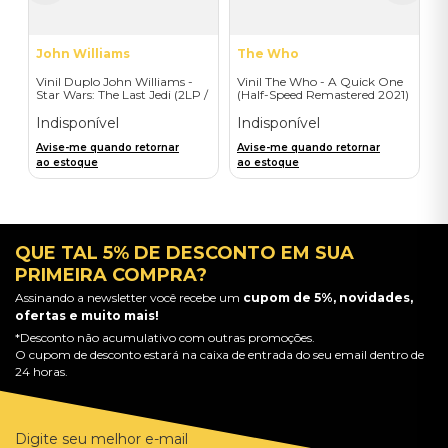
John Williams
The Who
Vinil Duplo John Williams -
Vinil The Who - A Quick One
Star Wars: The Last Jedi (2LP /
(Half-Speed Remastered 2021)
Original M P Soundtrack) -
- Importado
Importado
Indisponível
Indisponível
Avise-me quando retornar
Avise-me quando retornar
ao estoque
ao estoque
QUE TAL 5% DE DESCONTO EM SUA
PRIMEIRA COMPRA?
Assinando a newsletter você recebe um
cupom de 5%, novidades,
ofertas e muito mais!
*Desconto não acumulativo com outras promoções.
O cupom de desconto estará na caixa de entrada do seu email dentro de
24 horas.
Digite seu melhor e-mail