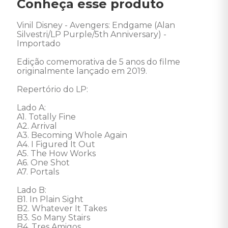
Conheça esse produto
Vinil Disney - Avengers: Endgame (Alan 
Silvestri/LP Purple/5th Anniversary) - 
Importado 

Edição comemorativa de 5 anos do filme 
originalmente lançado em 2019. 

Repertório do LP: 

Lado A: 

A1. Totally Fine 

A2. Arrival 

A3. Becoming Whole Again 

A4. I Figured It Out 

A5. The How Works 

A6. One Shot 

A7. Portals 

Lado B: 

B1. In Plain Sight 

B2. Whatever It Takes 

B3. So Many Stairs 

B4. Tres Amigos 
