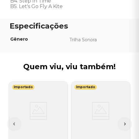
B4. Step In Time 

B5. Let's Go Fly A Kite
Gênero
Trilha Sonora
Quem viu, viu também!
Importado
Importado
S
V
A
1
I
A
a