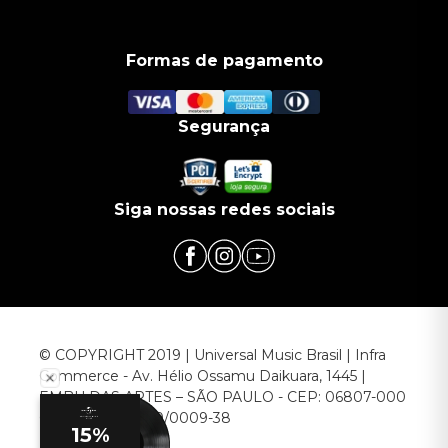
Formas de pagamento
Segurança
Siga nossas redes sociais
© COPYRIGHT 2019 | Universal Music Brasil | Infra
Commerce - Av. Hélio Ossamu Daikuara, 1445 |
EMBU DAS ARTES – SÃO PAULO - CEP: 06807-000
CNPJ: 00.952.789/0009-38