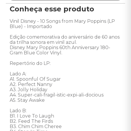
Conheça esse produto
Vinil Disney - 10 Songs from Mary Poppins (LP 
Blue) - Importado 

Edição comemorativa do aniversário de 60 anos 
da trilha sonora em vinil azul. 

Disney Mary Poppins 60th Anniversary 180-
Gram Blue Color Vinyl. 

Repertório do LP: 

Lado A: 

A1. Spoonful Of Sugar 

A2. Perfect Nanny 

A3. Jolly Holiday 

A4. Super-cali-fragil-istic-expi-ali-docious 

A5. Stay Awake 

Lado B: 

B1. I Love To Laugh 

B2. Feed The Firds 

B3. Chim Chim Cheree 
