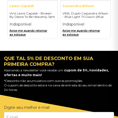
Lewis Capaldi
Cassandra Wilson
Vinil Lewis Capaldi - Broken
VINIL Duplo Cassandra Wilson
By Desire To Be Heavenly Sent
- Blue Light Til Dawn (Blue
(Exclusive LP) - Importado
Note Classic-2LP) - Importado
Indisponível
Indisponível
Avise-me quando retornar
Avise-me quando retornar
ao estoque
ao estoque
QUE TAL 5% DE DESCONTO EM SUA
PRIMEIRA COMPRA?
Assinando a newsletter você recebe um
cupom de 5%, novidades,
ofertas e muito mais!
*Desconto não acumulativo com outras promoções.
O cupom de desconto estará na caixa de entrada do seu email dentro de
24 horas.
Digite seu melhor e-mail