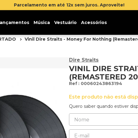
 até 12x sem juros. Aproveite!
ançamentos
Música
Vestuário
Acessórios
ORTADO
Vinil Dire Straits - Money For Nothing (Remaster
Dire Straits
VINIL DIRE STRA
(REMASTERED 202
:
00060243863194
Este produto não está dis
Quero saber quando estiver disp