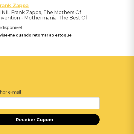
rank Zappa
INIL Frank Zappa, The Mothers Of
nvention - Mothermania: The Best Of
he Mothers - Importado
ndisponível
vise-me quando retornar ao estoque
hor e-mail
Receber Cupom