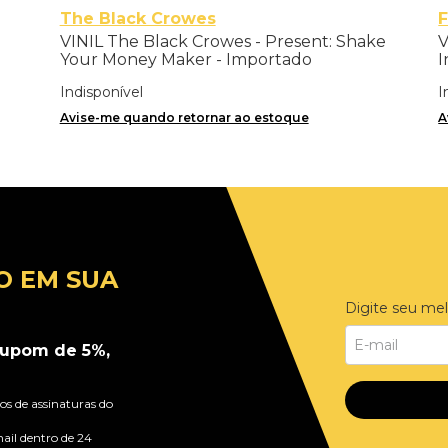
The Black Crowes
F
VINIL The Black Crowes - Present: Shake
V
Your Money Maker - Importado
I
T
Indisponível
I
Avise-me quando retornar ao estoque
A
O EM SUA
Digite seu mel
upom de 5%,
s de assinaturas do
ail dentro de 24