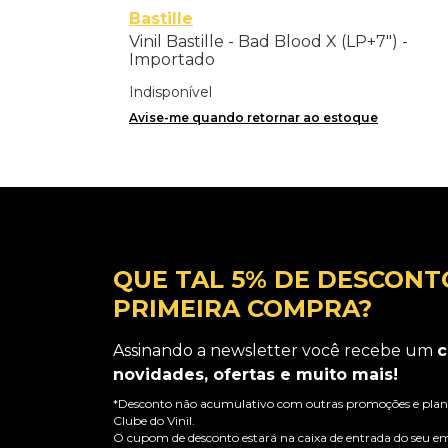
Bastille
Vinil Bastille - Bad Blood X (LP+7") -
Importado
Indisponível
Avise-me quando retornar ao estoque
QUE TAL 5% DE DESCONT
PRIMEIRA COMPRA?
Assinando a newsletter você recebe um
c
novidades, ofertas e muito mais!
*Desconto não acumulativo com outras promoções e plano
Clube do Vinil.
O cupom de desconto estará na caixa de entrada do seu em