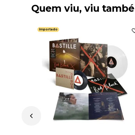
Quem viu, viu tamb
Importado
th
3-1975) -