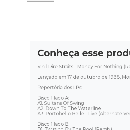
Conheça esse prod
Vinil Dire Straits - Money For Nothing (
Lançado em 17 de outubro de 1988, Money
Repertório dos LPs: 

Disco 1 lado A: 

A1. Sultans Of Swing 

A2. Down To The Waterline 

A3. Portobello Belle - Live (Alternate Ver
Disco 1 lado B: 

B1. Twisting By The Pool (Remix) 
