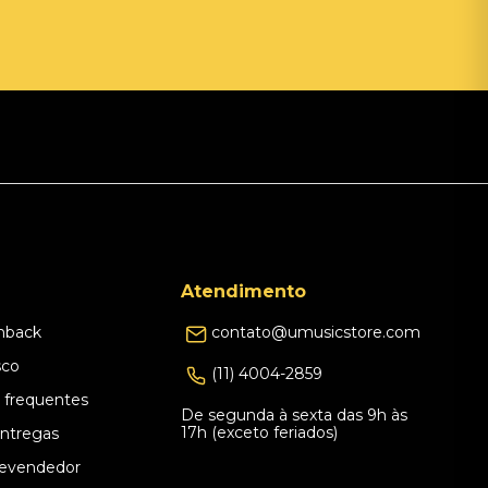
Atendimento
hback
contato@umusicstore.com
sco
(11) 4004-2859
 frequentes
De segunda à sexta das 9h às
17h (exceto feriados)
Entregas
evendedor