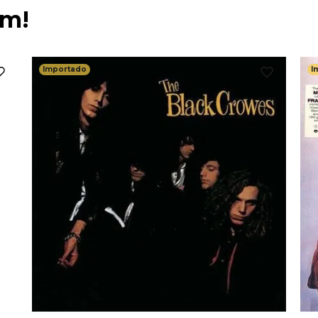
ém!
Importado
I