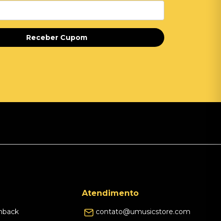
Receber Cupom
Atendimento
hback
contato@umusicstore.com