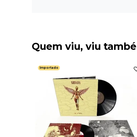
Quem viu, viu tamb
Importado
All Over
eissue