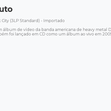
uto
rk City (3LP Standard) - Importado 

é um álbum de vídeo da banda americana de heavy metal 
m foi lançado em CD como um álbum ao vivo em 2005. A