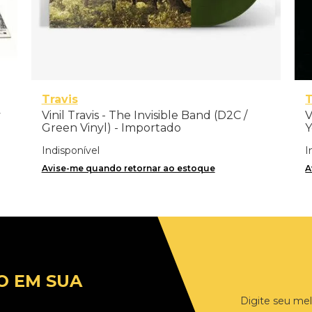
Travis
y
Vinil Travis - The Invisible Band (D2C /
V
Green Vinyl) - Importado
Y
Indisponível
I
Avise-me quando retornar ao estoque
A
O EM SUA
Digite seu mel