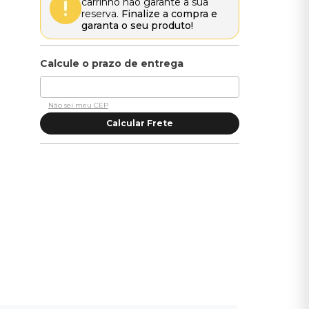
carrinho não garante a sua
reserva.
Finalize a compra e
garanta o seu produto!
Não sei meu CEP