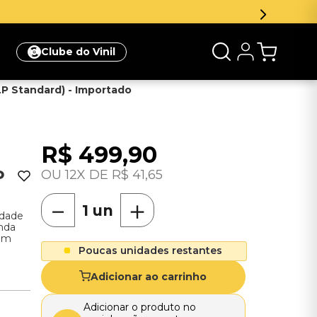
Clube do Vinil
(3LP Standard) - Importado
R$
499
,
90
P
12
R$
41
,
65
－
＋
idade
nda
 em
Poucas unidades restantes
Adicionar ao carrinho
Adicionar o produto no