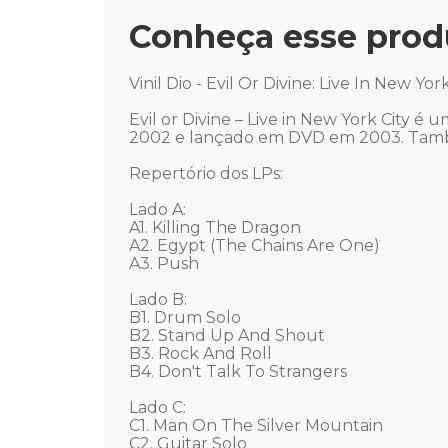
Conheça esse prod
Vinil Dio - Evil Or Divine: Live In New Yo
Evil or Divine – Live in New York City 
2002 e lançado em DVD em 2003. També
Repertório dos LPs: 

Lado A: 

A1. Killing The Dragon 

A2. Egypt (The Chains Are One) 

A3. Push 

Lado B: 

B1. Drum Solo 

B2. Stand Up And Shout 

B3. Rock And Roll 

B4. Don't Talk To Strangers 

Lado C: 

C1. Man On The Silver Mountain 

C2. Guitar Solo 
