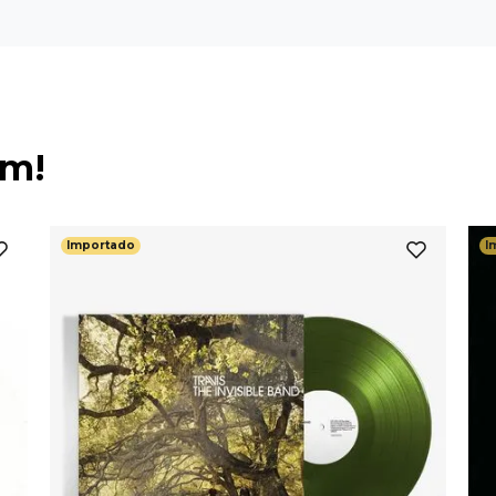
ém!
Importado
I