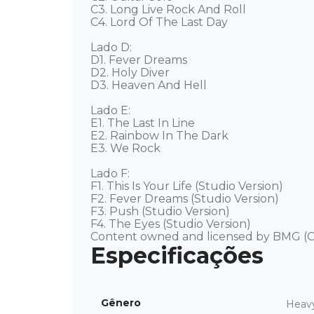
C3. Long Live Rock And Roll 

C4. Lord Of The Last Day 

Lado D: 

D1. Fever Dreams 

D2. Holy Diver 

D3. Heaven And Hell 

Lado E: 

E1. The Last In Line 

E2. Rainbow In The Dark 

E3. We Rock 

Lado F: 

F1. This Is Your Life (Studio Version) 

F2. Fever Dreams (Studio Version) 

F3. Push (Studio Version) 

F4. The Eyes (Studio Version) 

Content owned and licensed by BMG (C
Gênero
Heav