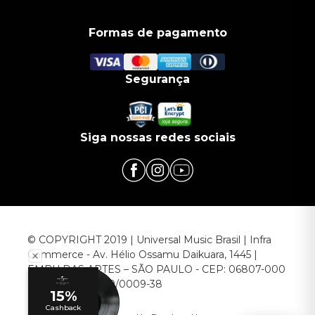
Formas de pagamento
Segurança
Siga nossas redes sociais
© COPYRIGHT 2019 | Universal Music Brasil | Infra
Commerce - Av. Hélio Ossamu Daikuara, 1445 |
EMBU DAS ARTES – SÃO PAULO - CEP: 06807-000
CNPJ: 00.952.789/0009-38