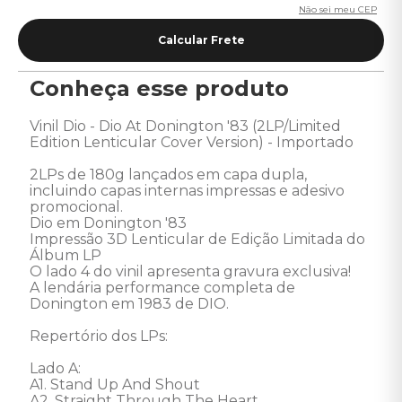
Não sei meu CEP
Conheça esse produto
Vinil Dio - Dio At Donington '83 (2LP/Limited 
Edition Lenticular Cover Version) - Importado 

2LPs de 180g lançados em capa dupla, 
incluindo capas internas impressas e adesivo 
promocional. 

Dio em Donington '83

Impressão 3D Lenticular de Edição Limitada do 
Álbum LP

O lado 4 do vinil apresenta gravura exclusiva!

A lendária performance completa de 
Donington em 1983 de DIO. 

Repertório dos LPs: 

Lado A: 

A1. Stand Up And Shout 

A2. Straight Through The Heart 
