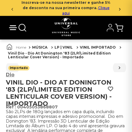
Inscreva-se na nossa newsletter e ganhe 5%
de desconto na sua primeira compra.
Clique
aqui
MÚSICA
LP | VINIL
VINIL IMPORTADO
Vinil Dio - Dio At Donington '83 (2LP/Limited Edition
Lenticular Cover Version) - Importado
Importado
Dio
VINIL DIO - DIO AT DONINGTON
'83 (2LP/LIMITED EDITION
LENTICULAR COVER VERSION) -
IMPORTADO
:
00405053868807
São 2LPs de 180g lançados em capa dupla, incluindo
capas internas impressas e adesivo promocional. Dio em
Donington '83. Impressão 3D Lenticular de Edição
Limitada do Álbum LP. O lado 4 do vinil apresenta gravura
exclusiva! A lendária performance completa de