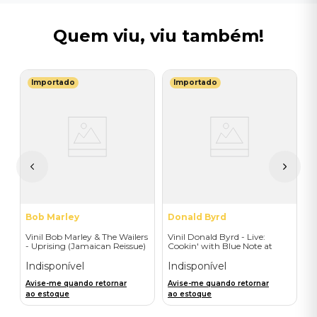
Quem viu, viu também!
Importado
Importado
J
a
V
S
O
I
I
A
a
Bob Marley
Donald Byrd
Vinil Bob Marley & The Wailers
Vinil Donald Byrd - Live:
- Uprising (Jamaican Reissue)
Cookin' with Blue Note at
- Importado
Montreux (LP) - Importado
Indisponível
Indisponível
Avise-me quando retornar
Avise-me quando retornar
ao estoque
ao estoque