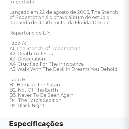
Importado 

Lançado em 22 de agosto de 2006, The Stench 
of Redemption é o oitavo álbum de estúdio 
dabanda de death metal da Flórida, Deicide. 

Repertório do LP: 

Lado A: 

A1. The Stench Of Redemption 

A2. Death To Jesus 

A3. Desecration 

A4. Crucified For The Innocence 

A5. Walk With The Devil In Dreams You Behold 

Lado B: 

B1. Homage For Satan 

B2. Not Of This Earth 

B3. Never To Be Seen Again 

B4. The Lord's Sedition 

B5. Black Night