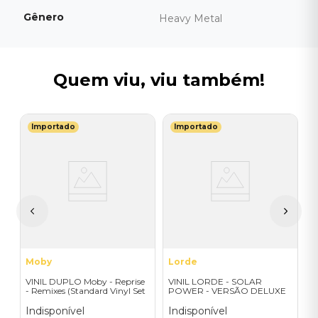
Gênero
Heavy Metal
Quem viu, viu também!
Importado
Importado
T
V
(
I
A
a
Moby
Lorde
VINIL DUPLO Moby - Reprise
VINIL LORDE - SOLAR
- Remixes (Standard Vinyl Set
POWER - VERSÃO DELUXE
- 2LP) - Importado
EXCLUSIVA
Indisponível
Indisponível