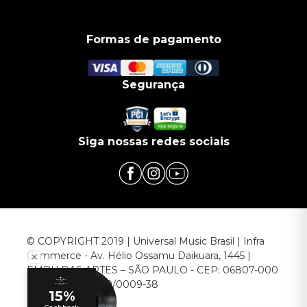
Formas de pagamento
Segurança
Siga nossas redes sociais
© COPYRIGHT 2019 | Universal Music Brasil | Infra
Commerce - Av. Hélio Ossamu Daikuara, 1445 |
EMBU DAS ARTES – SÃO PAULO - CEP: 06807-000
CNPJ: 00.952.789/0009-38