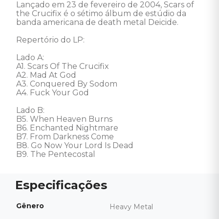
Lançado em 23 de fevereiro de 2004, Scars of 
the Crucifix é o sétimo álbum de estúdio da 
banda americana de death metal Deicide. 

Repertório do LP:

Lado A:

A1. Scars Of The Crucifix

A2. Mad At God

A3. Conquered By Sodom

A4. Fuck Your God

Lado B: 

B5. When Heaven Burns

B6. Enchanted Nightmare

B7. From Darkness Come

B8. Go Now Your Lord Is Dead

B9. The Pentecostal
Gênero
Heavy Metal