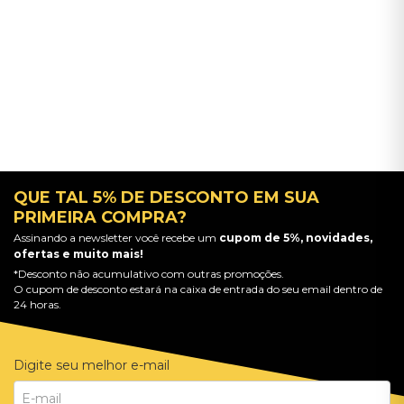
QUE TAL 5% DE DESCONTO EM SUA
PRIMEIRA COMPRA?
Assinando a newsletter você recebe um
cupom de 5%, novidades,
ofertas e muito mais!
*Desconto não acumulativo com outras promoções.
O cupom de desconto estará na caixa de entrada do seu email dentro de
24 horas.
Digite seu melhor e-mail