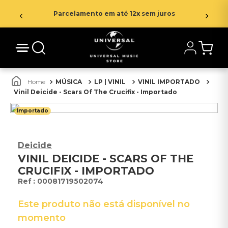
Parcelamento em até 12x sem juros
MÚSICA
LP | VINIL
VINIL IMPORTADO
Vinil Deicide - Scars Of The Crucifix - Importado
Importado
Deicide
VINIL DEICIDE - SCARS OF THE
CRUCIFIX - IMPORTADO
:
00081719502074
Este produto não está disponível no
momento