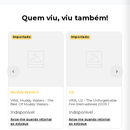
Quem viu, viu também!
Importado
Importado
R
V
A
D
 -
I
A
a
Muddy Waters
U2
VINIL Muddy Waters - The
VINIL U2 - The Unforgettable
Best Of Muddy Waters -
Fire (Remastered 2009 /
Importado
Colour Vinyl / 2019 reissue) -
Importado
Indisponível
Indisponível
Avise-me quando retornar
Avise-me quando retornar
ao estoque
ao estoque