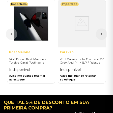
Importado
Importado
J
r
V
S
O
I
I
A
a
Post Malone
Caravan
Vinil Duplo Post Malone -
Vinil Caravan - In The Land Of
Twelve Carat Toothache
Grey And Pink (LP / Reissue
(D2C/2LP) - Importado
2019) - Importado
Indisponível
Indisponível
Avise-me quando retornar
Avise-me quando retornar
ao estoque
ao estoque
QUE TAL 5% DE DESCONTO EM SUA
PRIMEIRA COMPRA?