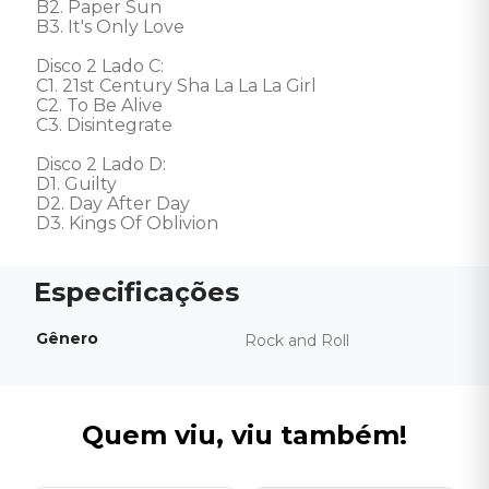
B2. Paper Sun

B3. It's Only Love

Disco 2 Lado C:

C1. 21st Century Sha La La La Girl

C2. To Be Alive

C3. Disintegrate

Disco 2 Lado D:

D1. Guilty 

D2. Day After Day 

D3. Kings Of Oblivion
Gênero
Rock and Roll
Quem viu, viu também!