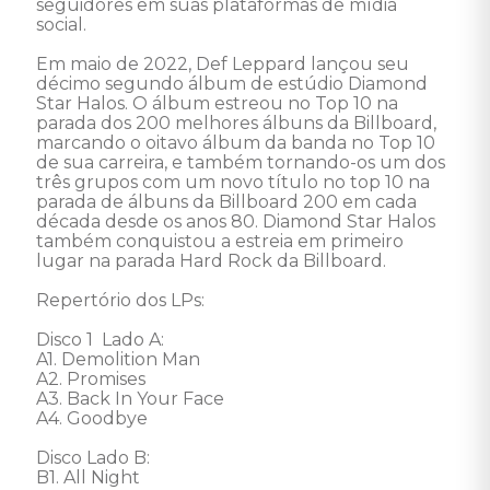
seguidores em suas plataformas de mídia 
social. 

Em maio de 2022, Def Leppard lançou seu 
décimo segundo álbum de estúdio Diamond 
Star Halos. O álbum estreou no Top 10 na 
parada dos 200 melhores álbuns da Billboard, 
marcando o oitavo álbum da banda no Top 10 
de sua carreira, e também tornando-os um dos 
três grupos com um novo título no top 10 na 
parada de álbuns da Billboard 200 em cada 
década desde os anos 80. Diamond Star Halos 
também conquistou a estreia em primeiro 
lugar na parada Hard Rock da Billboard. 

Repertório dos LPs:

Disco 1  Lado A:

A1. Demolition Man

A2. Promises

A3. Back In Your Face

A4. Goodbye

Disco Lado B:

B1. All Night
