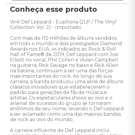
Conheça esse produto
Vinil Def Leppard - Euphoria (2LP / The Vinyl 
Collection: Vol. 2) - Importado 

Com mais de 110 milhões de álbuns vendidos 
em todo o mundo e dois prestigiados Diamond 
Awards nos EUA, os indicados ao Rock & Roll 
Hall of Fame® de 2019, Def Leppard com Joe 
Elliott no vocal, Phil Collen e Vivian Campbell 
na guitarra, Rick Savage no baixo e Rick Allen 
na bateria, continuam a ser uma das forças 
mais importantes do rock. Ao longo de sua 
carreira, a banda produziu uma série de álbuns 
clássicos inovadores que estabeleceram o 
padrão para gerações de fãs de música e 
artistas. Os espetaculares shows ao vivo e o 
arsenal de sucessos do grupo se tornaram 
sinônimos de seu nome, levando o Def Leppard 
a ser aclamado como uma das maiores bandas 
de rock ao vivo do mundo. 

A carreira influente de Def Leppard inclui 