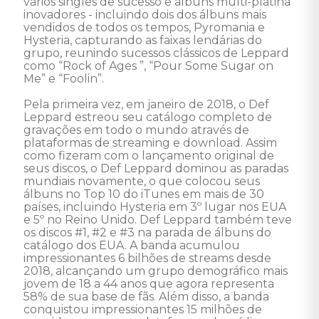
vários singles de sucesso e álbuns multi-platina 
inovadores - incluindo dois dos álbuns mais 
vendidos de todos os tempos, Pyromania e 
Hysteria, capturando as faixas lendárias do 
grupo, reunindo sucessos clássicos de Leppard 
como “Rock of Ages ”, “Pour Some Sugar on 
Me” e “Foolin”. 

Pela primeira vez, em janeiro de 2018, o Def 
Leppard estreou seu catálogo completo de 
gravações em todo o mundo através de 
plataformas de streaming e download. Assim 
como fizeram com o lançamento original de 
seus discos, o Def Leppard dominou as paradas 
mundiais novamente, o que colocou seus 
álbuns no Top 10 do iTunes em mais de 30 
países, incluindo Hysteria em 3º lugar nos EUA 
e 5º no Reino Unido. Def Leppard também teve 
os discos #1, #2 e #3 na parada de álbuns do 
catálogo dos EUA. A banda acumulou 
impressionantes 6 bilhões de streams desde 
2018, alcançando um grupo demográfico mais 
jovem de 18 a 44 anos que agora representa 
58% de sua base de fãs. Além disso, a banda 
conquistou impressionantes 15 milhões de 