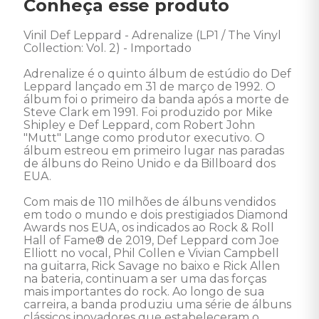
Conheça esse produto
Vinil Def Leppard - Adrenalize (LP1 / The Vinyl 
Collection: Vol. 2) - Importado

Adrenalize é o quinto álbum de estúdio do Def 
Leppard lançado em 31 de março de 1992. O 
álbum foi o primeiro da banda após a morte de 
Steve Clark em 1991. Foi produzido por Mike 
Shipley e Def Leppard, com Robert John 
"Mutt" Lange como produtor executivo. O 
álbum estreou em primeiro lugar nas paradas 
de álbuns do Reino Unido e da Billboard dos 
EUA. 

Com mais de 110 milhões de álbuns vendidos 
em todo o mundo e dois prestigiados Diamond 
Awards nos EUA, os indicados ao Rock & Roll 
Hall of Fame® de 2019, Def Leppard com Joe 
Elliott no vocal, Phil Collen e Vivian Campbell 
na guitarra, Rick Savage no baixo e Rick Allen 
na bateria, continuam a ser uma das forças 
mais importantes do rock. Ao longo de sua 
carreira, a banda produziu uma série de álbuns 
clássicos inovadores que estabeleceram o 