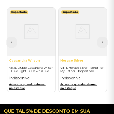
Importado
Importado
V
V
do
O
O
I
I
A
a
Cassandra Wilson
Horace Silver
VINIL Duplo Cassandra Wilson
VINIL Horace Silver - Song For
- Blue Light Til Dawn (Blue
My Father - Importado
Note Classic-2LP) - Importado
Indisponível
Indisponível
Avise-me quando retornar
Avise-me quando retornar
ao estoque
ao estoque
QUE TAL 5% DE DESCONTO EM SUA