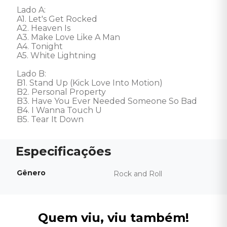
Lado A: 

A1. Let's Get Rocked 

A2. Heaven Is 

A3. Make Love Like A Man 

A4. Tonight 

A5. White Lightning 

Lado B: 

B1. Stand Up (Kick Love Into Motion) 

B2. Personal Property 

B3. Have You Ever Needed Someone So Bad 

B4. I Wanna Touch U 

B5. Tear It Down
Gênero
Rock and Roll
Quem viu, viu também!