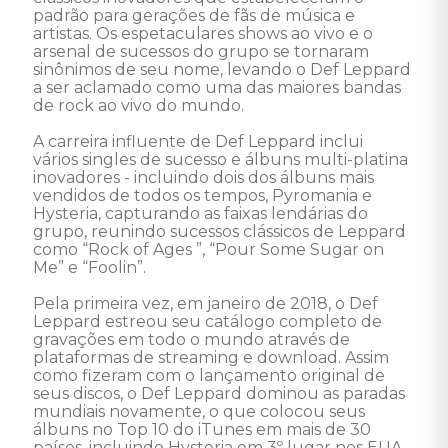
padrão para gerações de fãs de música e 
artistas. Os espetaculares shows ao vivo e o 
arsenal de sucessos do grupo se tornaram 
sinônimos de seu nome, levando o Def Leppard 
a ser aclamado como uma das maiores bandas 
de rock ao vivo do mundo. 

A carreira influente de Def Leppard inclui 
vários singles de sucesso e álbuns multi-platina 
inovadores - incluindo dois dos álbuns mais 
vendidos de todos os tempos, Pyromania e 
Hysteria, capturando as faixas lendárias do 
grupo, reunindo sucessos clássicos de Leppard 
como “Rock of Ages ”, “Pour Some Sugar on 
Me” e “Foolin”. 

Pela primeira vez, em janeiro de 2018, o Def 
Leppard estreou seu catálogo completo de 
gravações em todo o mundo através de 
plataformas de streaming e download. Assim 
como fizeram com o lançamento original de 
seus discos, o Def Leppard dominou as paradas 
mundiais novamente, o que colocou seus 
álbuns no Top 10 do iTunes em mais de 30 
países, incluindo Hysteria em 3º lugar nos EUA 