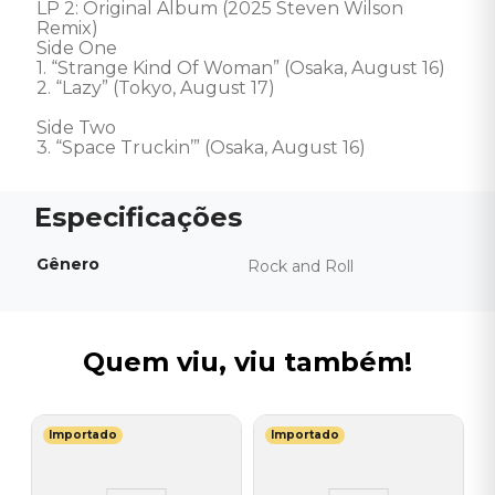
LP 2: Original Album (2025 Steven Wilson 
Remix) 

Side One 

1. “Strange Kind Of Woman” (Osaka, August 16)

2. “Lazy” (Tokyo, August 17)

Side Two 

3. “Space Truckin’” (Osaka, August 16)
Gênero
Rock and Roll
Quem viu, viu também!
Importado
Importado
S
V