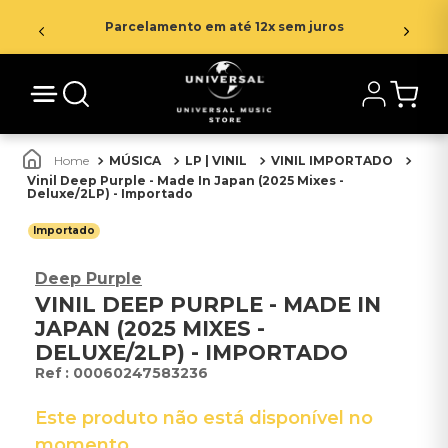
Parcelamento em até 12x sem juros
MÚSICA
LP | VINIL
VINIL IMPORTADO
Vinil Deep Purple - Made In Japan (2025 Mixes -
Deluxe/2LP) - Importado
Importado
Deep Purple
VINIL DEEP PURPLE - MADE IN
JAPAN (2025 MIXES -
DELUXE/2LP) - IMPORTADO
:
00060247583236
Este produto não está disponível no
momento