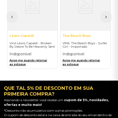
do
(
-
I
A
a
Lewis Capaldi
The Beach Boys
Vinil Lewis Capaldi - Broken
VINIL The Beach Boys - Surfer
By Desire To Be Heavenly Sent
Girl - Importado
(Exclusive LP) - Importado
Indisponível
Indisponível
Avise-me quando retornar
Avise-me quando retornar
ao estoque
ao estoque
QUE TAL 5% DE DESCONTO EM SUA
PRIMEIRA COMPRA?
Assinando a newsletter você recebe um
cupom de 5%, novidades,
ofertas e muito mais!
*Desconto não acumulativo com outras promoções.
O cupom de desconto estará na caixa de entrada do seu email dentro de