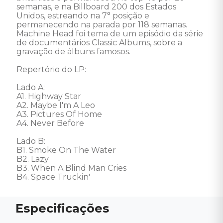
semanas, e na Billboard 200 dos Estados 
Unidos, estreando na 7° posição e 
permanecendo na parada por 118 semanas. 

Machine Head foi tema de um episódio da série 
de documentários Classic Albums, sobre a 
gravação de álbuns famosos. 

Repertório do LP: 

Lado A: 

A1. Highway Star 

A2. Maybe I'm A Leo 

A3. Pictures Of Home 

A4. Never Before 

Lado B: 

B1. Smoke On The Water 

B2. Lazy 

B3. When A Blind Man Cries 

B4. Space Truckin'