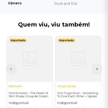
Gênero
Rock and Roll
Quem viu, viu também!
Importado
Importado
T
V
C
I
A
a
Eminem
Troye Sivan
Vinil Eminem - The Death of
Vinil Troye Sivan - Something
Slim Shady (Coup de Grâce) -
To Give Each Other + Signed
Exclusive/Crayon - Importado
Postcard - Importado
Indisponível
Indisponível