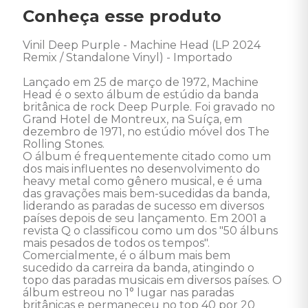
Conheça esse produto
Vinil Deep Purple - Machine Head (LP 2024 
Remix / Standalone Vinyl) - Importado 

Lançado em 25 de março de 1972, Machine 
Head é o sexto álbum de estúdio da banda 
britânica de rock Deep Purple. Foi gravado no 
Grand Hotel de Montreux, na Suíça, em 
dezembro de 1971, no estúdio móvel dos The 
Rolling Stones. 

O álbum é frequentemente citado como um 
dos mais influentes no desenvolvimento do 
heavy metal como gênero musical, e é uma 
das gravações mais bem-sucedidas da banda, 
liderando as paradas de sucesso em diversos 
países depois de seu lançamento. Em 2001 a 
revista Q o classificou como um dos "50 álbuns 
mais pesados de todos os tempos". 

Comercialmente, é o álbum mais bem 
sucedido da carreira da banda, atingindo o 
topo das paradas musicais em diversos países. O 
álbum estreou no 1° lugar nas paradas 
britânicas e permaneceu no top 40 por 20 