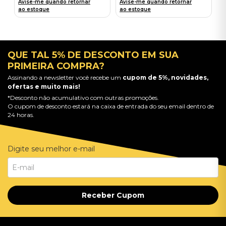
Avise-me quando retornar
Avise-me quando retornar
ao estoque
ao estoque
QUE TAL 5% DE DESCONTO EM SUA
PRIMEIRA COMPRA?
Assinando a newsletter você recebe um
cupom de 5%, novidades,
ofertas e muito mais!
*Desconto não acumulativo com outras promoções.
O cupom de desconto estará na caixa de entrada do seu email dentro de
24 horas.
Digite seu melhor e-mail
Receber Cupom