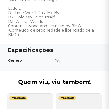
Lado D: 

D1. Time Won't Pass Me By 

D2. Hold On To Yourself 

D3. War Of Words 

Content owned and licensed by BMG 
(Conteúdo de propriedade e licenciado pela 
BMG).
Gênero
Pop
Quem viu, viu também!
Importado
Importado
J
V