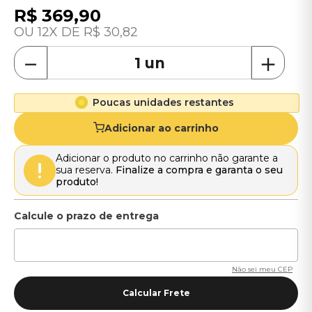
R$
369
,
90
12
R$
30
,
82
－
＋
Poucas unidades restantes
Adicionar ao carrinho
Adicionar o produto no carrinho não garante a
sua reserva.
Finalize a compra e garanta o seu
produto!
Não sei meu CEP