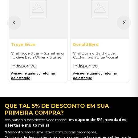
S
O
I
I
A
a
Troye Sivan
Donald Byrd
Vinil Troye Sivan - Something
Vinil Donald Byrd - Live:
To Give Each Other + Signed
Cookin' with Blue Note at
Postcard - Importado
Montreux (LP) - Importado
Indisponível
Indisponível
Avise-me quando retornar
Avise-me quando retornar
ao estoque
ao estoque
QUE TAL 5% DE DESCONTO EM SUA
PRIMEIRA COMPRA?
Assinando a newsletter você recebe um
cupom de 5%, novidades,
ofertas e muito mais!
*Desconto não acumulativo com outras promoções.
O cupom de desconto estará na caixa de entrada do seu email dentro de