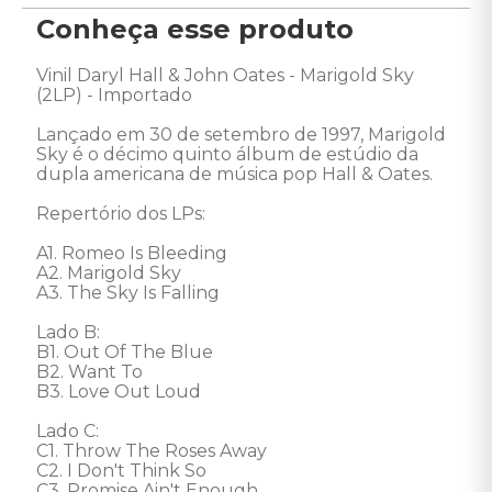
Conheça esse produto
Vinil Daryl Hall & John Oates - Marigold Sky 
(2LP) - Importado 

Lançado em 30 de setembro de 1997, Marigold 
Sky é o décimo quinto álbum de estúdio da 
dupla americana de música pop Hall & Oates. 

Repertório dos LPs: 

A1. Romeo Is Bleeding 

A2. Marigold Sky 

A3. The Sky Is Falling 

Lado B: 

B1. Out Of The Blue 

B2. Want To 

B3. Love Out Loud 

Lado C: 

C1. Throw The Roses Away 

C2. I Don't Think So 

C3. Promise Ain't Enough 
