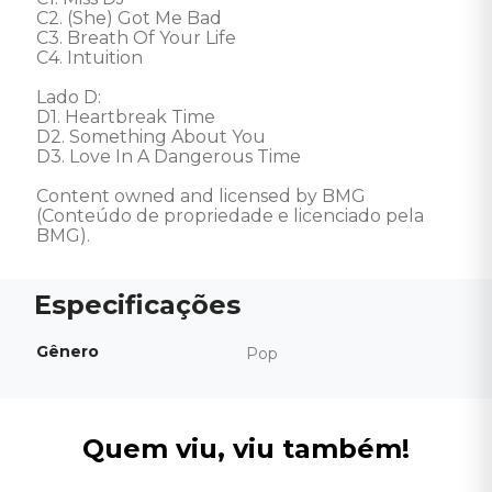
C2. (She) Got Me Bad 

C3. Breath Of Your Life 

C4. Intuition 

Lado D: 

D1. Heartbreak Time 

D2. Something About You 

D3. Love In A Dangerous Time 

Content owned and licensed by BMG 
(Conteúdo de propriedade e licenciado pela 
BMG).
Gênero
Pop
Quem viu, viu também!