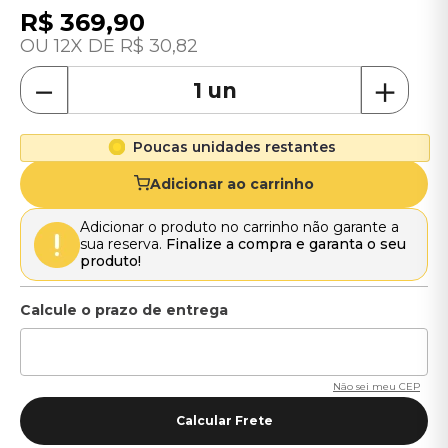
R$
369
,
90
12
R$
30
,
82
－
＋
Poucas unidades restantes
Adicionar ao carrinho
Adicionar o produto no carrinho não garante a
sua reserva.
Finalize a compra e garanta o seu
produto!
Não sei meu CEP