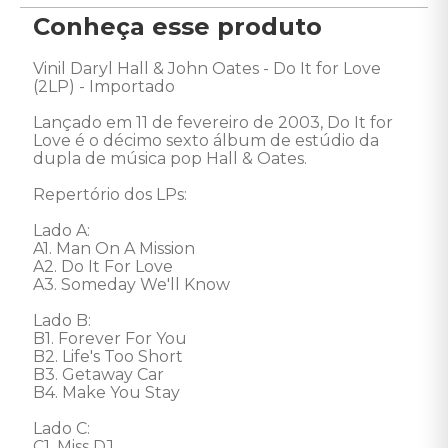
Conheça esse produto
Vinil Daryl Hall & John Oates - Do It for Love 
(2LP) - Importado 

Lançado em 11 de fevereiro de 2003, Do It for 
Love é o décimo sexto álbum de estúdio da 
dupla de música pop Hall & Oates. 

Repertório dos LPs: 

Lado A: 

A1. Man On A Mission 

A2. Do It For Love 

A3. Someday We'll Know 

Lado B: 

B1. Forever For You 

B2. Life's Too Short 

B3. Getaway Car 

B4. Make You Stay

Lado C:  

C1. Miss DJ 
