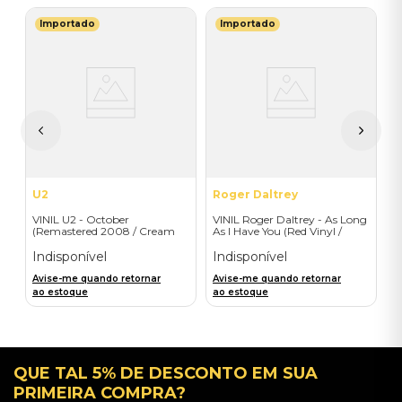
Importado
Importado
R
V
do
U
I
A
a
U2
Roger Daltrey
VINIL U2 - October
VINIL Roger Daltrey - As Long
(Remastered 2008 / Cream
As I Have You (Red Vinyl /
Vinyl) - Importado
Disco Bag) - Importado
Indisponível
Indisponível
Avise-me quando retornar
Avise-me quando retornar
ao estoque
ao estoque
QUE TAL 5% DE DESCONTO EM SUA
PRIMEIRA COMPRA?