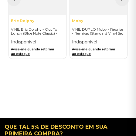
a
Eric Dolphy
Moby
VINIL Eric Dolphy - Out To
VINIL DUPLO Moby - Reprise
Lunch (Blue Note Classic) -
- Remixes (Standard Vinyl Set
Importado
- 2LP) - Importado
Indisponível
Indisponível
Avise-me quando retornar
Avise-me quando retornar
ao estoque
ao estoque
QUE TAL 5% DE DESCONTO EM SUA
PRIMEIRA COMPRA?