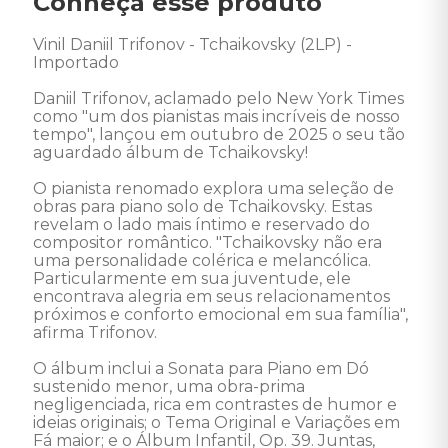
Conheça esse produto
Vinil Daniil Trifonov - Tchaikovsky (2LP) - 
Importado 

Daniil Trifonov, aclamado pelo New York Times 
como "um dos pianistas mais incríveis de nosso 
tempo", lançou em outubro de 2025 o seu tão 
aguardado álbum de Tchaikovsky!

O pianista renomado explora uma seleção de 
obras para piano solo de Tchaikovsky. Estas 
revelam o lado mais íntimo e reservado do 
compositor romântico. "Tchaikovsky não era 
uma personalidade colérica e melancólica. 
Particularmente em sua juventude, ele 
encontrava alegria em seus relacionamentos 
próximos e conforto emocional em sua família", 
afirma Trifonov.

O álbum inclui a Sonata para Piano em Dó 
sustenido menor, uma obra-prima 
negligenciada, rica em contrastes de humor e 
ideias originais; o Tema Original e Variações em 
Fá maior; e o Álbum Infantil, Op. 39. Juntas, 