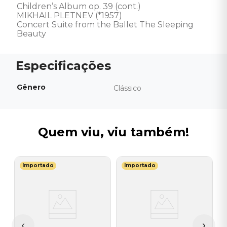
Children’s Album op. 39 (cont.)

MIKHAIL PLETNEV (*1957)

Concert Suite from the Ballet The Sleeping 
Beauty
Gênero
Clássico
Quem viu, viu também!
Importado
Importado
L
V
-
-
T
I
I
A