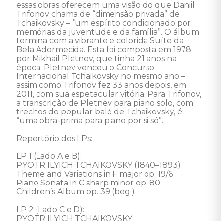
essas obras oferecem uma visão do que Daniil 
Trifonov chama de “dimensão privada” de 
Tchaikovsky – “um espírito condicionado por 
memórias da juventude e da família”. O álbum 
termina com a vibrante e colorida Suíte da 
Bela Adormecida. Esta foi composta em 1978 
por Mikhail Pletnev, que tinha 21 anos na 
época. Pletnev venceu o Concurso 
Internacional Tchaikovsky no mesmo ano – 
assim como Trifonov fez 33 anos depois, em 
2011, com sua espetacular vitória. Para Trifonov, 
a transcrição de Pletnev para piano solo, com 
trechos do popular balé de Tchaikovsky, é 
“uma obra-prima para piano por si só”.

Repertório dos LPs:

LP 1 (Lado A e B):

PYOTR ILYICH TCHAIKOVSKY (1840–1893)

Theme and Variations in F major op. 19/6 

Piano Sonata in C sharp minor op. 80

Children’s Album op. 39 (beg.)

LP 2 (Lado C e D):

PYOTR ILYICH TCHAIKOVSKY
