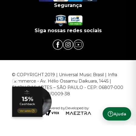
Segurança
Siga nossas redes sociais
© COPYRIGHT 2019 | Universal Music Brasil | Infra
Commerce - Av. Hélio Ossamu Daikuara, 1445 |
EMBU DAS ARTES – SÃO PAULO - CEP: 06807-000
CNPJ: 00.952.789/0009-38
Powered by
Developed by
Ajuda