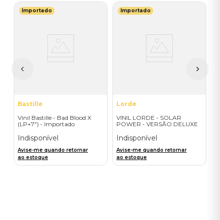
Importado
Importado
T
V
-
(
I
A
a
Bastille
Lorde
Vinil Bastille - Bad Blood X
VINIL LORDE - SOLAR
(LP+7") - Importado
POWER - VERSÃO DELUXE
EXCLUSIVA
Indisponível
Indisponível
Avise-me quando retornar
Avise-me quando retornar
ao estoque
ao estoque