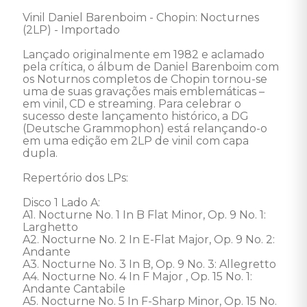
Vinil Daniel Barenboim - Chopin: Nocturnes 
(2LP) - Importado 

Lançado originalmente em 1982 e aclamado 
pela crítica, o álbum de Daniel Barenboim com 
os Noturnos completos de Chopin tornou-se 
uma de suas gravações mais emblemáticas – 
em vinil, CD e streaming. Para celebrar o 
sucesso deste lançamento histórico, a DG 
(Deutsche Grammophon) está relançando-o 
em uma edição em 2LP de vinil com capa 
dupla. 

Repertório dos LPs:

Disco 1 Lado A: 

A1. Nocturne No. 1 In B Flat Minor, Op. 9 No. 1: 
Larghetto 

A2. Nocturne No. 2 In E-Flat Major, Op. 9 No. 2: 
Andante 

A3. Nocturne No. 3 In B, Op. 9 No. 3: Allegretto 

A4. Nocturne No. 4 In F Major , Op. 15 No. 1: 
Andante Cantabile 

A5. Nocturne No. 5 In F-Sharp Minor, Op. 15 No. 