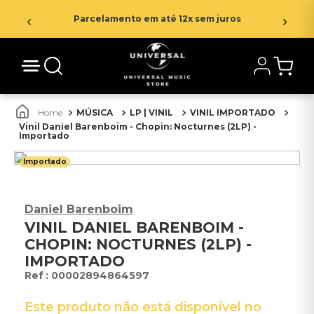
Parcelamento em até 12x sem juros
MÚSICA
LP | VINIL
VINIL IMPORTADO
Vinil Daniel Barenboim - Chopin: Nocturnes (2LP) -
Importado
Importado
Daniel Barenboim
VINIL DANIEL BARENBOIM -
CHOPIN: NOCTURNES (2LP) -
IMPORTADO
:
00002894864597
Este produto não está disponível no