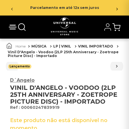
Parcelamento em até 12x sem juros
MÚSICA
LP | VINIL
VINIL IMPORTADO
Vinil D'Angelo - Voodoo (2LP 25th Anniversary - Zoetrope
Picture Disc) - Importado
Lançamento
D´Angelo
VINIL D'ANGELO - VOODOO (2LP
25TH ANNIVERSARY - ZOETROPE
PICTURE DISC) - IMPORTADO
:
00060247839919
Este produto não está disponível no
momento