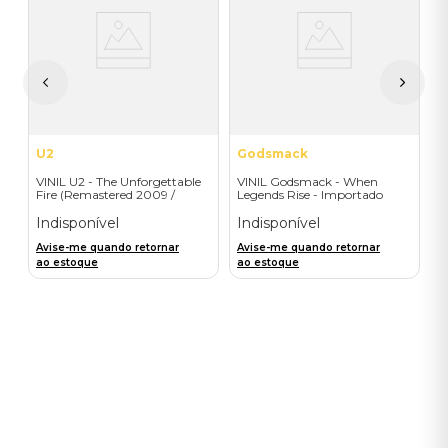
V
R
I
A
a
U2
Godsmack
VINIL U2 - The Unforgettable
VINIL Godsmack - When
Fire (Remastered 2009 /
Legends Rise - Importado
Colour Vinyl / 2019 reissue) -
Importado
Indisponível
Indisponível
Avise-me quando retornar
Avise-me quando retornar
ao estoque
ao estoque