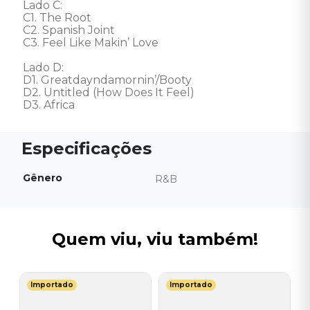
Lado C: 

C1. The Root

C2. Spanish Joint

C3. Feel Like Makin’ Love 

Lado D: 

D1. Greatdayndamornin’/Booty

D2. Untitled (How Does It Feel)

D3. Africa
Gênero
R&B
Quem viu, viu também!
Importado
Importado
J