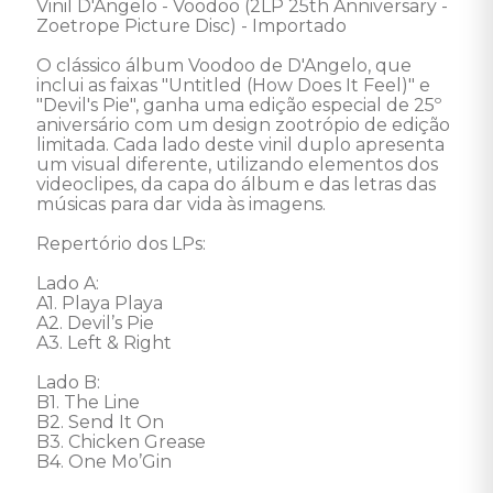
Vinil D'Angelo - Voodoo (2LP 25th Anniversary - 
Zoetrope Picture Disc) - Importado 

O clássico álbum Voodoo de D'Angelo, que 
inclui as faixas "Untitled (How Does It Feel)" e 
"Devil's Pie", ganha uma edição especial de 25º 
aniversário com um design zootrópio de edição 
limitada. Cada lado deste vinil duplo apresenta 
um visual diferente, utilizando elementos dos 
videoclipes, da capa do álbum e das letras das 
músicas para dar vida às imagens.

Repertório dos LPs: 

Lado A: 

A1. Playa Playa

A2. Devil’s Pie

A3. Left & Right 

Lado B: 

B1. The Line

B2. Send It On

B3. Chicken Grease

B4. One Mo’Gin 
