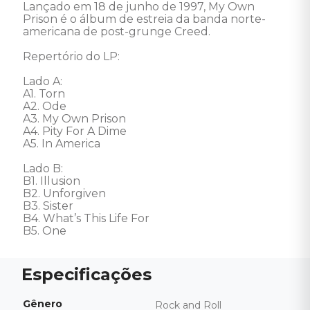
Lançado em 18 de junho de 1997, My Own 
Prison é o álbum de estreia da banda norte-
americana de post-grunge Creed. 

Repertório do LP: 

Lado A: 

A1. Torn 

A2. Ode 

A3. My Own Prison 

A4. Pity For A Dime 

A5. In America 

Lado B: 

B1. Illusion 

B2. Unforgiven 

B3. Sister 

B4. What’s This Life For 

B5. One
Gênero
Rock and Roll