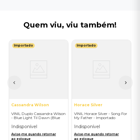
Quem viu, viu também!
Importado
Importado
S
V
A
1
 -
I
A
a
Cassandra Wilson
Horace Silver
VINIL Duplo Cassandra Wilson
VINIL Horace Silver - Song For
- Blue Light Til Dawn (Blue
My Father - Importado
Note Classic-2LP) - Importado
Indisponível
Indisponível
Avise-me quando retornar
Avise-me quando retornar
ao estoque
ao estoque