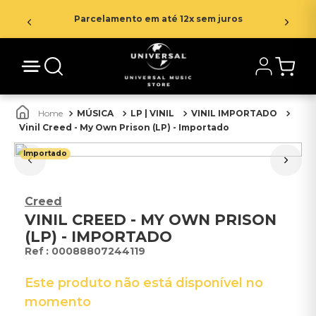
Parcelamento em até 12x sem juros
MÚSICA
LP | VINIL
VINIL IMPORTADO
Vinil Creed - My Own Prison (LP) - Importado
Importado
Creed
VINIL CREED - MY OWN PRISON
(LP) - IMPORTADO
:
00088807244119
Este produto não está disponível no
momento