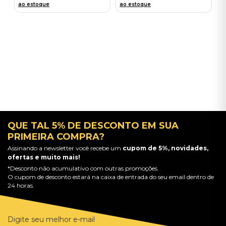
ao estoque
ao estoque
QUE TAL 5% DE DESCONTO EM SUA
PRIMEIRA COMPRA?
Assinando a newsletter você recebe um
cupom de 5%, novidades,
ofertas e muito mais!
*Desconto não acumulativo com outras promoções.
O cupom de desconto estará na caixa de entrada do seu email dentro de
24 horas.
Digite seu melhor e-mail