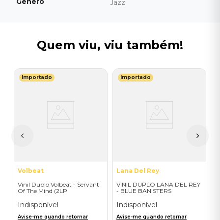
Gênero
Jazz
Quem viu, viu também!
Importado
Importado
G
V
I
 -
I
A
a
Volbeat
Lana Del Rey
Vinil Duplo Volbeat - Servant
VINIL DUPLO LANA DEL REY
Of The Mind (2LP
- BLUE BANISTERS
Orange/Blue / D2C) -
(AMARELO TRANSPARENTE)
Importado
- IMPORTADO
Indisponível
Indisponível
Avise-me quando retornar
Avise-me quando retornar