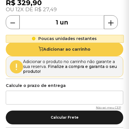
R$
329
,
90
12
R$
27
,
49
－
＋
Poucas unidades restantes
Adicionar ao carrinho
Adicionar o produto no carrinho não garante a
sua reserva.
Finalize a compra e garanta o seu
produto!
Não sei meu CEP