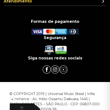
Atendimento
Formas de pagamento
Segurança
Siga nossas redes sociais
© COPYRIGHT 2019 | Universal Music Brasil | Infra
Commerce - Av. Hélio Ossamu Daikuara, 1445 |
EMBU DAS ARTES – SÃO PAULO - CEP: 06807-000
CNPJ: 00.952.789/0009-38