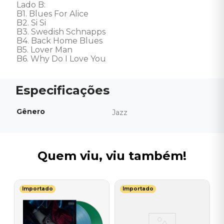
Lado B:

B1. Blues For Alice

B2. Si Si

B3. Swedish Schnapps

B4. Back Home Blues

B5. Lover Man

B6. Why Do I Love You
Gênero
Jazz
Quem viu, viu também!
Importado
Importado
T
V
(