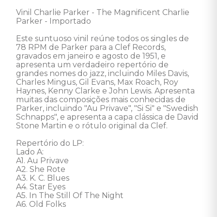
Vinil Charlie Parker - The Magnificent Charlie 
Parker - Importado 

Este suntuoso vinil reúne todos os singles de 
78 RPM de Parker para a Clef Records, 
gravados em janeiro e agosto de 1951, e 
apresenta um verdadeiro repertório de 
grandes nomes do jazz, incluindo Miles Davis, 
Charles Mingus, Gil Evans, Max Roach, Roy 
Haynes, Kenny Clarke e John Lewis. Apresenta 
muitas das composições mais conhecidas de 
Parker, incluindo "Au Privave", "Si Si" e "Swedish 
Schnapps", e apresenta a capa clássica de David 
Stone Martin e o rótulo original da Clef. 

Repertório do LP:

Lado A:

A1. Au Privave

A2. She Rote

A3. K. C. Blues

A4. Star Eyes

A5. In The Still Of The Night

A6. Old Folks
