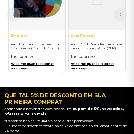
I
A
a
Eminem
Sam Fender
Vinil Eminem - The Death of
Vinil Duplo Sam Fender - Live
Slim Shady (Coup de Grâce) -
From Finsbury Park (2LP) -
Exclusive/Crayon - Importado
Importado
Indisponível
Indisponível
Avise-me quando retornar
Avise-me quando retornar
ao estoque
ao estoque
QUE TAL 5% DE DESCONTO EM SUA
PRIMEIRA COMPRA?
Assinando a newsletter você recebe um
cupom de 5%, novidades,
ofertas e muito mais!
*Desconto não acumulativo com outras promoções.
O cupom de desconto estará na caixa de entrada do seu email dentro de
24 horas.