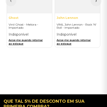
a
Ghost
John Lennon
Vinil Ghost - Meliora -
VINIL John Lennon - Rock 'N'
Importado
Roll - Importado
Indisponível
Indisponível
Avise-me quando retornar
Avise-me quando retornar
ao estoque
ao estoque
QUE TAL 5% DE DESCONTO EM SUA
PRIMEIRA COMPRA?