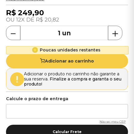
R$
249
,
90
12
R$
20
,
82
－
＋
Poucas unidades restantes
Adicionar ao carrinho
Adicionar o produto no carrinho não garante a
sua reserva.
Finalize a compra e garanta o seu
produto!
Não sei meu CEP