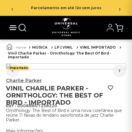
Parcelamento em até 12x sem juros
MÚSICA
LP | VINIL
VINIL IMPORTADO
Vinil Charlie Parker - Ornithology: The Best Of Bird -
Importado
Importado
Charlie Parker
VINIL CHARLIE PARKER -
ORNITHOLOGY: THE BEST OF
BIRD - IMPORTADO
:
00088807258220
Ornithology: The Best of Bird é uma nova coletânea que
reúne 11 faixas do lendário saxofonista de jazz Charlie
Parker.
Mais Informações.