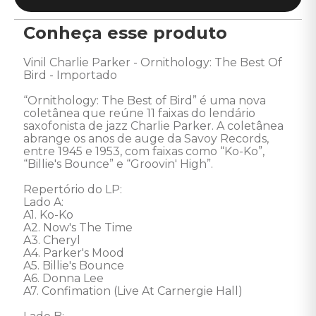
Conheça esse produto
Vinil Charlie Parker - Ornithology: The Best Of 
Bird - Importado 

“Ornithology: The Best of Bird” é uma nova 
coletânea que reúne 11 faixas do lendário 
saxofonista de jazz Charlie Parker. A coletânea 
abrange os anos de auge da Savoy Records, 
entre 1945 e 1953, com faixas como “Ko-Ko”, 
“Billie's Bounce” e “Groovin' High”. 

Repertório do LP: 

Lado A:

A1. Ko-Ko 

A2. Now's The Time 

A3. Cheryl 

A4. Parker's Mood 

A5. Billie's Bounce 

A6. Donna Lee 

A7. Confimation (Live At Carnergie Hall) 
