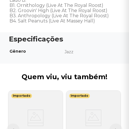
Lado B: 

B1. Ornithology (Live At The Royal Roost) 

B2. Groovin' High (Live At The Royal Roost) 

B3. Anthropology (Live At The Royal Roost) 

B4. Salt Peanuts (Live At Massey Hall)
Gênero
Jazz
Quem viu, viu também!
Importado
Importado
Q
V
B
I
A