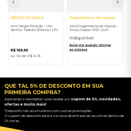
SÉRGIO RICARDO
Engenheiros do Hawaii
Vinil Sérgio Ricardo - Um
Vinil Engenheiros do Hawaii -
Senhor Talento (Elenco / LP)
Tchau Radar! 1999 (2LP
vermelho/azul)
Indisponível
Avise-me quando retornar
ao estoque
R$
169
,
90
12
R$
14
,
15
QUE TAL 5% DE DESCONTO EM SUA
PRIMEIRA COMPRA?
Assinando a newsletter você recebe um
cupom de 5%, novidades,
ofertas e muito mais!
*Desconto não acumulativo com outras promoções.
O cupom de desconto estará na caixa de entrada do seu email dentro de
24 horas.