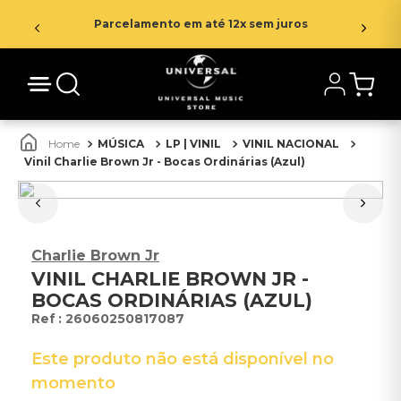
Parcelamento em até 12x sem juros
MÚSICA
LP | VINIL
VINIL NACIONAL
Vinil Charlie Brown Jr - Bocas Ordinárias (Azul)
Charlie Brown Jr
VINIL CHARLIE BROWN JR -
BOCAS ORDINÁRIAS (AZUL)
:
26060250817087
Este produto não está disponível no
momento