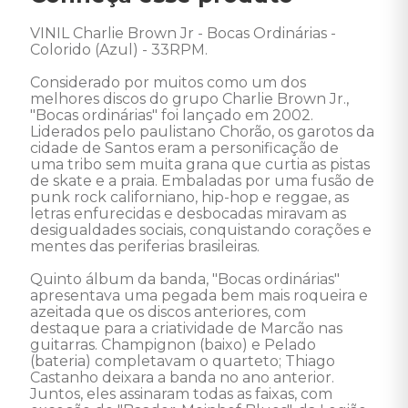
VINIL Charlie Brown Jr - Bocas Ordinárias - 
Colorido (Azul) - 33RPM. 

Considerado por muitos como um dos 
melhores discos do grupo Charlie Brown Jr., 
"Bocas ordinárias" foi lançado em 2002. 
Liderados pelo paulistano Chorão, os garotos da 
cidade de Santos eram a personificação de 
uma tribo sem muita grana que curtia as pistas 
de skate e a praia. Embaladas por uma fusão de 
punk rock californiano, hip-hop e reggae, as 
letras enfurecidas e desbocadas miravam as 
desigualdades sociais, conquistando corações e 
mentes das periferias brasileiras. 

Quinto álbum da banda, "Bocas ordinárias" 
apresentava uma pegada bem mais roqueira e 
azeitada que os discos anteriores, com 
destaque para a criatividade de Marcão nas 
guitarras. Champignon (baixo) e Pelado 
(bateria) completavam o quarteto; Thiago 
Castanho deixara a banda no ano anterior. 
Juntos, eles assinaram todas as faixas, com 