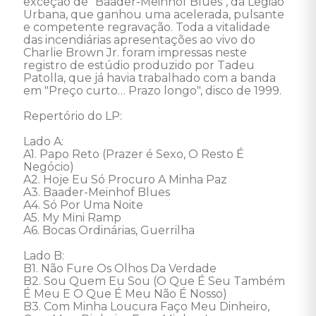
exceção de "Baader-Meinhof Blues", da Legião 
Urbana, que ganhou uma acelerada, pulsante 
e competente regravação. Toda a vitalidade 
das incendiárias apresentações ao vivo do 
Charlie Brown Jr. foram impressas neste 
registro de estúdio produzido por Tadeu 
Patolla, que já havia trabalhado com a banda 
em "Preço curto… Prazo longo", disco de 1999. 

Repertório do LP: 

Lado A: 

A1. Papo Reto (Prazer é Sexo, O Resto É 
Negócio) 

A2. Hoje Eu Só Procuro A Minha Paz 

A3. Baader-Meinhof Blues 

A4. Só Por Uma Noite 

A5. My Mini Ramp 

A6. Bocas Ordinárias, Guerrilha 

Lado B: 

B1. Não Fure Os Olhos Da Verdade 

B2. Sou Quem Eu Sou (O Que É Seu Também 
É Meu E O Que É Meu Não É Nosso) 

B3. Com Minha Loucura Faço Meu Dinheiro, 