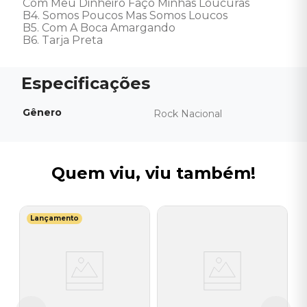
Com Meu Dinheiro Faço Minhas Loucuras 

B4. Somos Poucos Mas Somos Loucos 

B5. Com A Boca Amargando 

B6. Tarja Preta
Gênero
Rock Nacional
Quem viu, viu também!
Lançamento
C
V
N
I
A
a