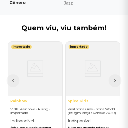
Gênero
Jazz
Quem viu, viu também!
Importado
Importado
T
-
V
-
C
I
I
A
a
Rainbow
Spice Girls
VINIL Rainbow - Rising -
Vinil Spice Girls - Spice World
Importado
(180gm Vinyl / Reissue 2020)
- Importado
Indisponível
Indisponível
Avise-me quando retornar
Avise-me quando retornar