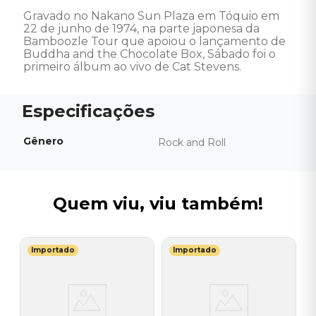
Gravado no Nakano Sun Plaza em Tóquio em 
22 de junho de 1974, na parte japonesa da 
Bamboozle Tour que apoiou o lançamento de 
Buddha and the Chocolate Box, Sábado foi o 
primeiro álbum ao vivo de Cat Stevens.
Gênero
Rock and Roll
Quem viu, viu também!
Importado
Importado
V
0
V
O
O
I
I