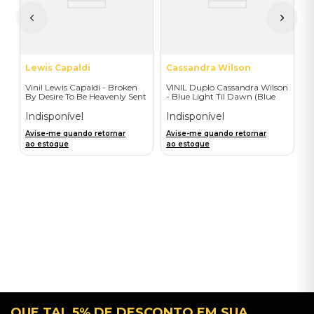
A
a
Lewis Capaldi
Cassandra Wilson
Vinil Lewis Capaldi - Broken
VINIL Duplo Cassandra Wilson
By Desire To Be Heavenly Sent
- Blue Light Til Dawn (Blue
(Exclusive LP) - Importado
Note Classic-2LP) - Importado
Indisponível
Indisponível
Avise-me quando retornar
Avise-me quando retornar
ao estoque
ao estoque
QUE TAL 5% DE DESCONTO EM SUA