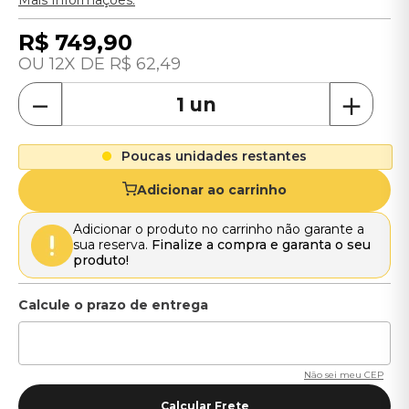
Mais Informações.
R$
749
,
90
12
R$
62
,
49
－
＋
Poucas unidades restantes
Adicionar ao carrinho
Adicionar o produto no carrinho não garante a
sua reserva.
Finalize a compra e garanta o seu
produto!
Não sei meu CEP