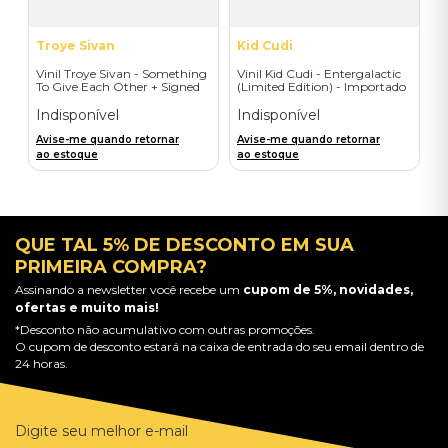
Troye Sivan
Kid Cudi
Vinil Troye Sivan - Something
Vinil Kid Cudi - Entergalactic
To Give Each Other + Signed
(Limited Edition) - Importado
Postcard - Importado
Indisponível
Indisponível
Avise-me quando retornar
Avise-me quando retornar
ao estoque
ao estoque
QUE TAL 5% DE DESCONTO EM SUA
PRIMEIRA COMPRA?
Assinando a newsletter você recebe um
cupom de 5%, novidades,
ofertas e muito mais!
*Desconto não acumulativo com outras promoções.
O cupom de desconto estará na caixa de entrada do seu email dentro de
24 horas.
Digite seu melhor e-mail