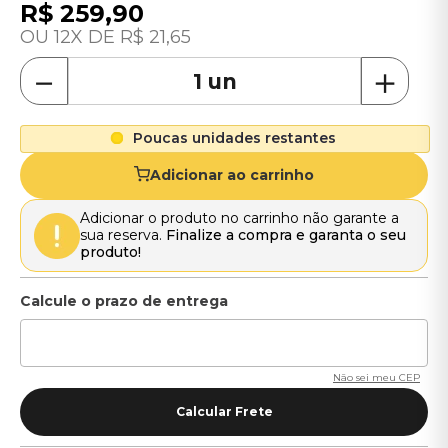
R$
259
,
90
12
R$
21
,
65
－
＋
Poucas unidades restantes
Adicionar ao carrinho
Adicionar o produto no carrinho não garante a
sua reserva.
Finalize a compra e garanta o seu
produto!
Não sei meu CEP