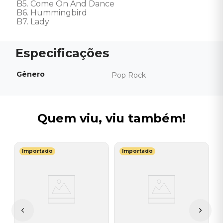
B5. Come On And Dance

B6. Hummingbird

B7. Lady
Gênero
Pop Rock
Quem viu, viu também!
Importado
Importado
J
V
E
S
O
I
I
A
a