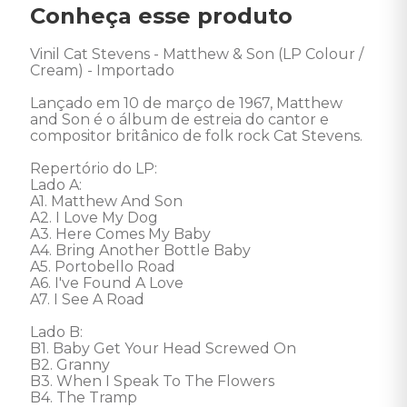
Conheça esse produto
Vinil Cat Stevens - Matthew & Son (LP Colour / 
Cream) - Importado 

Lançado em 10 de março de 1967, Matthew 
and Son é o álbum de estreia do cantor e 
compositor britânico de folk rock Cat Stevens. 

Repertório do LP:

Lado A: 

A1. Matthew And Son

A2. I Love My Dog

A3. Here Comes My Baby

A4. Bring Another Bottle Baby

A5. Portobello Road

A6. I've Found A Love

A7. I See A Road

Lado B: 

B1. Baby Get Your Head Screwed On

B2. Granny

B3. When I Speak To The Flowers

B4. The Tramp
