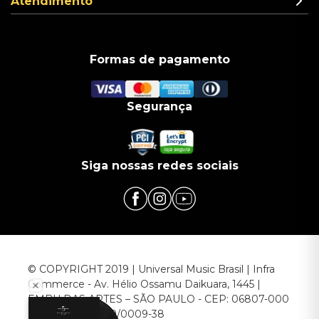
Atendimento
Formas de pagamento
Segurança
Siga nossas redes sociais
© COPYRIGHT 2019 | Universal Music Brasil | Infra
Commerce - Av. Hélio Ossamu Daikuara, 1445 |
EMBU DAS ARTES – SÃO PAULO - CEP: 06807-000
CNPJ: 00.952.789/0009-38