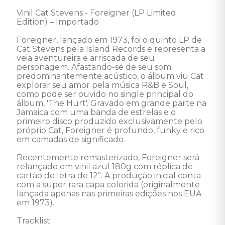
Vinil Cat Stevens - Foreigner (LP Limited 
Edition) – Importado 

Foreigner, lançado em 1973, foi o quinto LP de 
Cat Stevens pela Island Records e representa a 
veia aventureira e arriscada de seu 
personagem. Afastando-se de seu som 
predominantemente acústico, o álbum viu Cat 
explorar seu amor pela música R&B e Soul, 
como pode ser ouvido no single principal do 
álbum, 'The Hurt'. Gravado em grande parte na 
Jamaica com uma banda de estrelas e o 
primeiro disco produzido exclusivamente pelo 
próprio Cat, Foreigner é profundo, funky e rico 
em camadas de significado.

Recentemente remasterizado, Foreigner será 
relançado em vinil azul 180g com réplica de 
cartão de letra de 12”. A produção inicial conta 
com a super rara capa colorida (originalmente 
lançada apenas nas primeiras edições nos EUA 
em 1973).

Tracklist:
