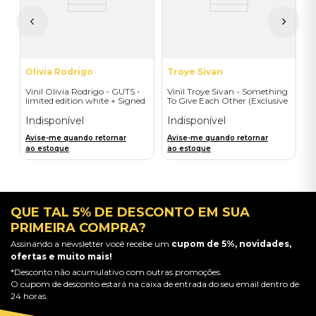
2
A
a
Olivia Rodrigo
Troye Sivan
Vinil Olivia Rodrigo - GUTS -
Vinil Troye Sivan - Something
limited edition white + Signed
To Give Each Other (Exclusive
Litho - Importado
Deluxe Gatefold + Signed
Postcard) - Importado
Indisponível
Indisponível
Avise-me quando retornar
Avise-me quando retornar
ao estoque
ao estoque
QUE TAL 5% DE DESCONTO EM SUA
PRIMEIRA COMPRA?
Assinando a newsletter você recebe um
cupom de 5%, novidades,
ofertas e muito mais!
*Desconto não acumulativo com outras promoções.
O cupom de desconto estará na caixa de entrada do seu email dentro de
24 horas.