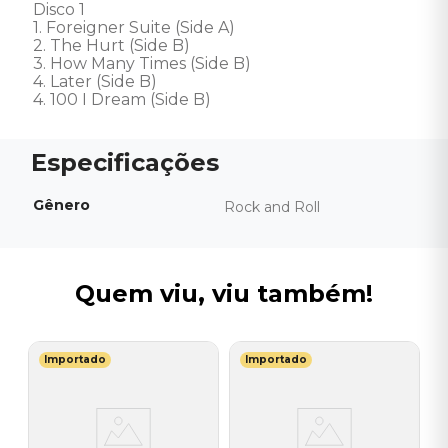
Disco 1

1. Foreigner Suite (Side A)

2. The Hurt (Side B)

3. How Many Times (Side B)

4. Later (Side B)

4. 100 I Dream (Side B)
Gênero
Rock and Roll
Quem viu, viu também!
Importado
Importado
L
V
Y
T
B
I