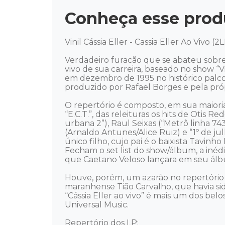
Conheça esse prod
Vinil Cássia Eller - Cassia Eller Ao Vivo (
Verdadeiro furacão que se abateu sobre 
vivo de sua carreira, baseado no show “
em dezembro de 1995 no histórico palco 
produzido por Rafael Borges e pela próp
O repertório é composto, em sua maiori
“E.C.T.”, das releituras os hits de Otis 
urbana 2”), Raul Seixas (“Metrô linha 74
(Arnaldo Antunes/Alice Ruiz) e “1º de j
único filho, cujo pai é o baixista Tavinh
Fecham o set list do show/álbum, a in
que Caetano Veloso lançara em seu álb
Houve, porém, um azarão no repertório 
maranhense Tião Carvalho, que havia si
“Cássia Eller ao vivo” é mais um dos bel
Universal Music.

Repertório dos LP: 
