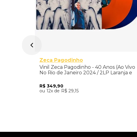
Zeca Pagodinho
Vinil Zeca Pagodinho - 40 Anos (Ao Vivo
No Rio de Janeiro 2024 / 2LP Laranja e
Azul)
R$
349
,
90
12
R$
29
,
15
Adicionar ao Carrinho