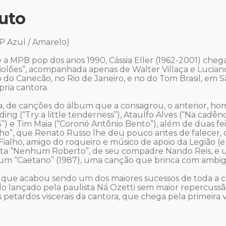
uto
2LP Azul / Amarelo)

a MPB pop dos anos 1990, Cássia Eller (1962-2001) cheg
Violões”, acompanhada apenas de Walter Villaça e Lucia
do Canecão, no Rio de Janeiro, e no do Tom Brasil, em Sã
ria cantora.

a, de canções do álbum que a consagrou, o anterior, h
Redding (“Try a little tenderness”), Ataulfo Alves (“Na cad
3”) e Tim Maia (“Coroné Antônio Bento”), além de duas fei
ulho”, que Renato Russo lhe deu pouco antes de falecer, 
o Fialho, amigo do roqueiro e músico de apoio da Legião (e 
édita “Nenhum Roberto”, de seu compadre Nando Reis, e 
um “Caetano” (1987), uma canção que brinca com ambigui
que acabou sendo um dos maiores sucessos de toda a carr
do lançado pela paulista Ná Ozetti sem maior repercussã
os petardos viscerais da cantora, que chega pela primeira 