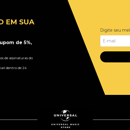
O EM SUA
Digite seu mel
upom de 5%,
s de assinaturas do
ail dentro de 24