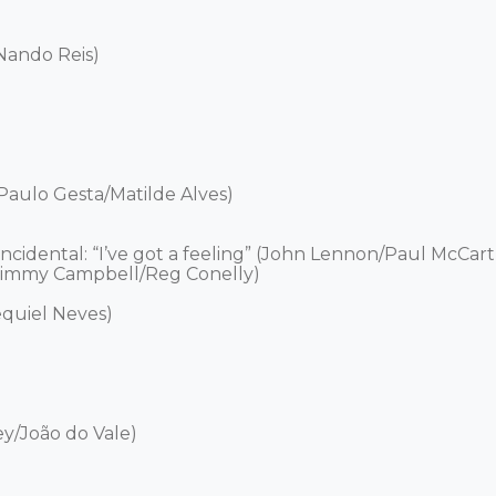
Nando Reis) 

aulo Gesta/Matilde Alves) 

ncidental: “I’ve got a feeling” (John Lennon/Paul McCartn
/Jimmy Campbell/Reg Conelly) 

uiel Neves) 

y/João do Vale)