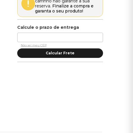
carrinho não garante a sua
reserva.
Finalize a compra e
garanta o seu produto!
Não sei meu CEP