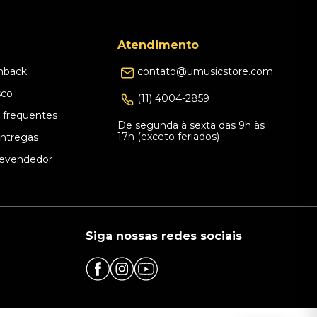
Atendimento
hback
contato@umusicstore.com
sco
(11) 4004-2859
 frequentes
De segunda à sexta das 9h às
17h (exceto feriados)
Entregas
evendedor
Siga nossas redes sociais