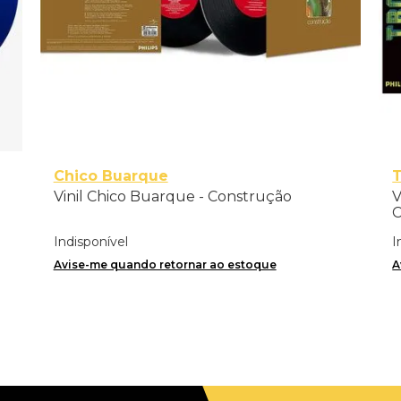
Chico Buarque
T
Vinil Chico Buarque - Construção
V
C
Indisponível
I
Avise-me quando retornar ao estoque
A