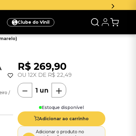
Inscreva-se na newsletter e ganhe 5
Clube do Vinil
Amarelo)
R$
269
,
90
A
12
R$
22
,
49
－
＋
eiro /
Estoque disponível
Adicionar ao carrinho
Adicionar o produto no