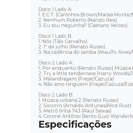
Disco 1 Lado A: 

1. E.C.T. (Carlinhos Brown/Marisa Monte/
2. Nenhum Roberto (Nando Reis) 

3. Eu sou neguinha? (Caetano Veloso) 

Disco 1 Lado B: 

1. Nós (Tião Carvalho) 

2. 1º de julho (Renato Russo) 

3. Na cadência do samba (Ataulfo Alves/P
Disco 2 Lado A: 

1. Por enquanto (Renato Russo) Música i
2. Try a little tenderness (Harry Woods
3. Malandragem (Frejat/Cazuza) 

4. Não amo ninguém (Frejat/Cazuza/Ezeq
Disco 2 Lado B: 

1. Música urbana 2 (Renato Russo) 

2. Socorro (Arnaldo Antunes/Alice Ruiz) 

3. Metrô linha 743 (Raul Seixas) 

4. Coroné Antônio Bento (Luiz Wanderle