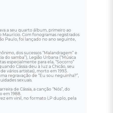
ava a seu quarto álbum, primeiro ao 
no Maurício. Com fonogramas registrados 
o Paulo, foi lançado no ano seguinte, 
omônimo, dos sucessos “Malandragem” e 
ência do samba”), Legião Urbana (“Música 
tas especialmente para ela, “Socorro” 
quando Cássia deu à luz a Chicão, seu 
de vários artistas), morto em 1993. 
uma regravação de “Eu sou neguinha?”, 
dades sexuais. 

eira de Cássia, a canção “Nós”, do 
o em 1988.

vez em vinil, no formato LP duplo, pela 