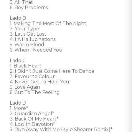
5. All That 

6. Boy Problems 

Lado B 

1. Making The Most Of The Night 

2. Your Type 

3. Let’s Get Lost 

4. LA Hallucinations 

5. Warm Blood 

6. When I Needed You 

Lado C 

1. Black Heart 

2. I Didn’t Just Come Here To Dance 

3. Favourite Colour 

4. Never Get To Hold You 

5. Love Again 

6. Cut To The Feeling 

Lado D 

1. More* 

2. Guardian Angel* 

3. Back Of My Heart* 

4. Lost In Devotion* 

5. Run Away With Me (Kyle Shearer Remix)* 
