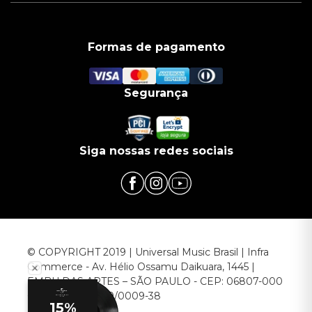
Formas de pagamento
Segurança
Siga nossas redes sociais
© COPYRIGHT 2019 | Universal Music Brasil | Infra
Commerce - Av. Hélio Ossamu Daikuara, 1445 |
EMBU DAS ARTES – SÃO PAULO - CEP: 06807-000
CNPJ: 00.952.789/0009-38