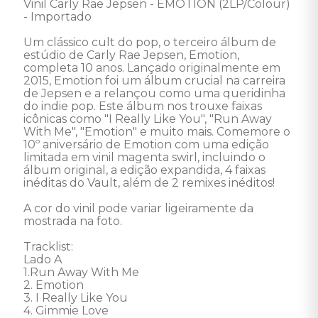
Vinil Carly Rae Jepsen - EMOTION (2LP/Colour) 
- Importado 

Um clássico cult do pop, o terceiro álbum de 
estúdio de Carly Rae Jepsen, Emotion, 
completa 10 anos. Lançado originalmente em 
2015, Emotion foi um álbum crucial na carreira 
de Jepsen e a relançou como uma queridinha 
do indie pop. Este álbum nos trouxe faixas 
icônicas como "I Really Like You", "Run Away 
With Me", "Emotion" e muito mais. Comemore o 
10º aniversário de Emotion com uma edição 
limitada em vinil magenta swirl, incluindo o 
álbum original, a edição expandida, 4 faixas 
inéditas do Vault, além de 2 remixes inéditos! 

A cor do vinil pode variar ligeiramente da 
mostrada na foto. 

Tracklist: 

Lado A

1.Run Away With Me 

2. Emotion 

3. I Really Like You  

4. Gimmie Love 
