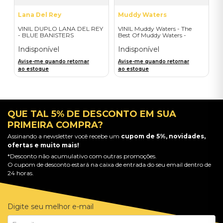
Lana Del Rey
Muddy Waters
VINIL DUPLO LANA DEL REY
VINIL Muddy Waters - The
- BLUE BANISTERS
Best Of Muddy Waters -
(AMARELO TRANSPARENTE)
Importado
- IMPORTADO
Indisponível
Indisponível
Avise-me quando retornar
Avise-me quando retornar
ao estoque
ao estoque
QUE TAL 5% DE DESCONTO EM SUA
PRIMEIRA COMPRA?
Assinando a newsletter você recebe um
cupom de 5%, novidades,
ofertas e muito mais!
*Desconto não acumulativo com outras promoções.
O cupom de desconto estará na caixa de entrada do seu email dentro de
24 horas.
Digite seu melhor e-mail