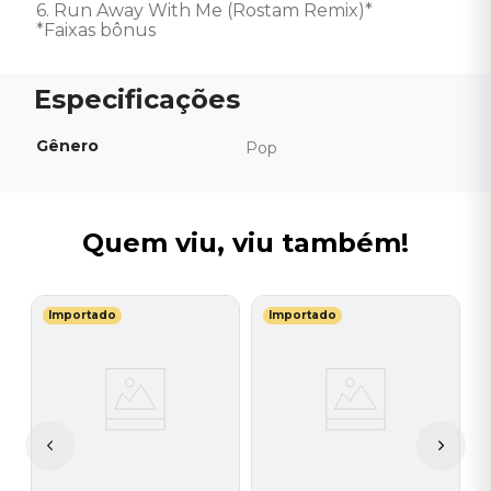
6. Run Away With Me (Rostam Remix)* 

*Faixas bônus
Gênero
Pop
Quem viu, viu também!
Importado
Importado
G
V
I
I
A
a