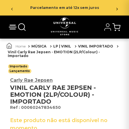
Parcelamento em até 12x sem juros
MÚSICA
LP | VINIL
VINIL IMPORTADO
Vinil Carly Rae Jepsen - EMOTION (2LP/Colour) -
Importado
Importado
Lançamento
Carly Rae Jepsen
VINIL CARLY RAE JEPSEN -
EMOTION (2LP/COLOUR) -
IMPORTADO
:
00060247834650
Este produto não está disponível no
momento