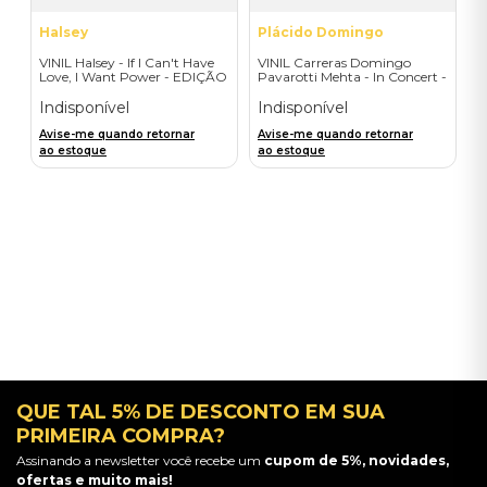
Halsey
Plácido Domingo
VINIL Halsey - If I Can't Have
VINIL Carreras Domingo
Love, I Want Power - EDIÇÃO
Pavarotti Mehta - In Concert -
LIMITADA EXCLUSIVA
The Three Tenors 25th
TRANSPARENT ORANGE
Anniversary
Indisponível
Indisponível
Avise-me quando retornar
Avise-me quando retornar
ao estoque
ao estoque
QUE TAL 5% DE DESCONTO EM SUA
PRIMEIRA COMPRA?
Assinando a newsletter você recebe um
cupom de 5%, novidades,
ofertas e muito mais!