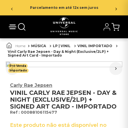
Parcelamento em até 12x sem juros
MÚSICA
LP | VINIL
VINIL IMPORTADO
Vinil Carly Rae Jepsen - Day & Night (Exclusive/2LP) +
Signed Art Card - Importado
Pré-Venda
Importado
Carly Rae Jepsen
VINIL CARLY RAE JEPSEN - DAY &
NIGHT (EXCLUSIVE/2LP) +
SIGNED ART CARD - IMPORTADO
:
00088106115477
Este produto não está disponível no