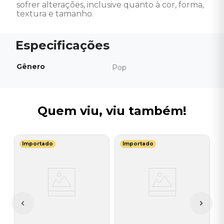
sofrer alterações, inclusive quanto à cor, forma, 
textura e tamanho.
Gênero
Pop
Quem viu, viu também!
Importado
Importado
G
l
V
L
I
A
a