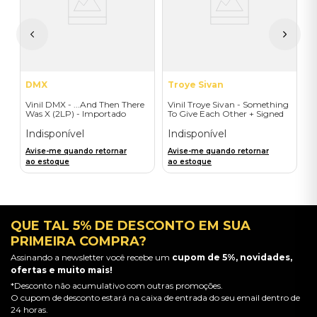
I
A
a
DMX
Troye Sivan
Vinil DMX - ...And Then There
Vinil Troye Sivan - Something
Was X (2LP) - Importado
To Give Each Other + Signed
Postcard - Importado
Indisponível
Indisponível
Avise-me quando retornar
Avise-me quando retornar
ao estoque
ao estoque
QUE TAL 5% DE DESCONTO EM SUA
PRIMEIRA COMPRA?
Assinando a newsletter você recebe um
cupom de 5%, novidades,
ofertas e muito mais!
*Desconto não acumulativo com outras promoções.
O cupom de desconto estará na caixa de entrada do seu email dentro de
24 horas.