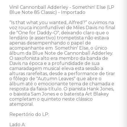
Vinil Cannonball Adderley - Somethin' Else (LP 
Blue Note 85 Classic) - Importado 

“Is that what you wanted, Alfred?” ouvimos na 
voz rouca inconfundível de Miles Davis no final 
de "One for Daddy-O", deixando claro que o 
lendário (e assertivo) trompetista não estava 
apenas desempenhando o papel de 
acompanhante em  Somethin' Else, o único 
álbum da Blue Note de Cannonball Adderley. 
O saxofonista alto era membro da banda de 
Davis na época e a profundidade de sua 
camaradagem musical eleva esta sessão a 
alturas rarefeitas, desde a performance de tirar 
o fôlego de "Autumn Leaves" que abre o 
álbum até o emocionante tema de chamada e 
resposta da faixa-título. O pianista Hank Jones, 
o baixista Sam Jones e o baterista Art Blakey 
completam o quinteto neste clássico 
atemporal. 

Repertório do LP: 

Lado A: 
