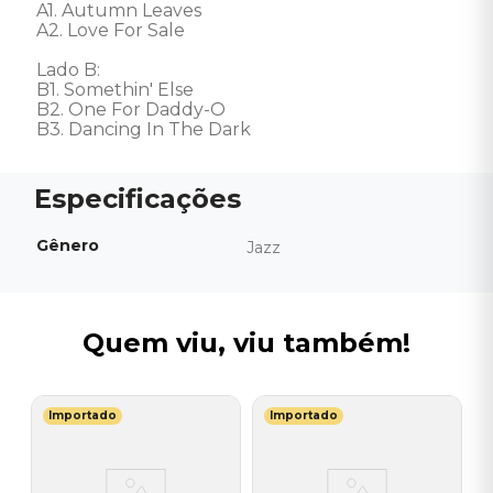
A1. Autumn Leaves 

A2. Love For Sale 

Lado B: 

B1. Somethin' Else 

B2. One For Daddy-O 

B3. Dancing In The Dark
Gênero
Jazz
Quem viu, viu também!
Importado
Importado
M
V
-
-