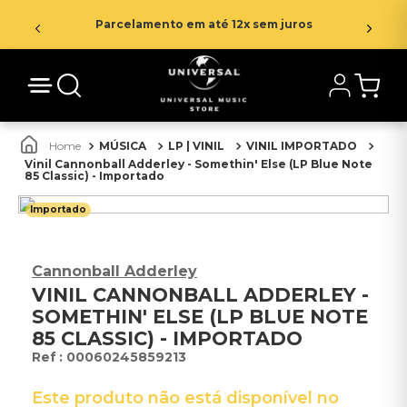
Parcelamento em até 12x sem juros
MÚSICA
LP | VINIL
VINIL IMPORTADO
Vinil Cannonball Adderley - Somethin' Else (LP Blue Note
85 Classic) - Importado
Importado
Cannonball Adderley
VINIL CANNONBALL ADDERLEY -
SOMETHIN' ELSE (LP BLUE NOTE
85 CLASSIC) - IMPORTADO
:
00060245859213
Este produto não está disponível no