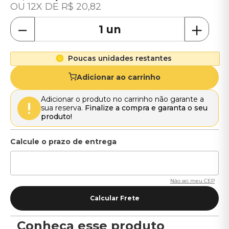
12
R$
20
,
82
－
＋
Poucas unidades restantes
Adicionar ao carrinho
Adicionar o produto no carrinho não garante a
sua reserva.
Finalize a compra e garanta o seu
produto!
Não sei meu CEP
Conheça esse produto