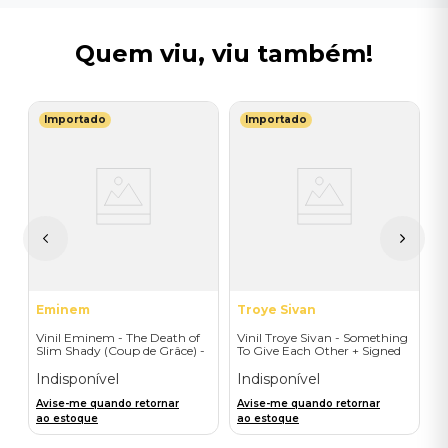
Quem viu, viu também!
Importado
Importado
E
a
V
L
I
I
A
a
Eminem
Troye Sivan
Vinil Eminem - The Death of
Vinil Troye Sivan - Something
Slim Shady (Coup de Grâce) -
To Give Each Other + Signed
Exclusive/Crayon - Importado
Postcard - Importado
Indisponível
Indisponível
Avise-me quando retornar
Avise-me quando retornar
ao estoque
ao estoque