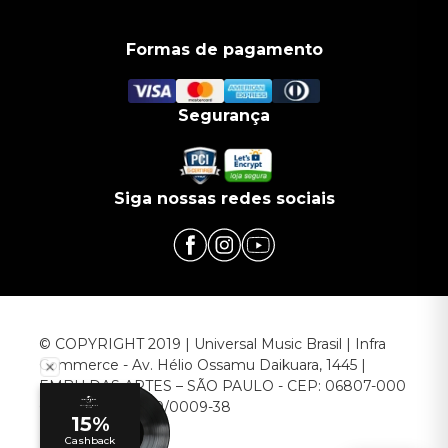
Formas de pagamento
Segurança
Siga nossas redes sociais
© COPYRIGHT 2019 | Universal Music Brasil | Infra
Commerce - Av. Hélio Ossamu Daikuara, 1445 |
EMBU DAS ARTES – SÃO PAULO - CEP: 06807-000
CNPJ: 00.952.789/0009-38