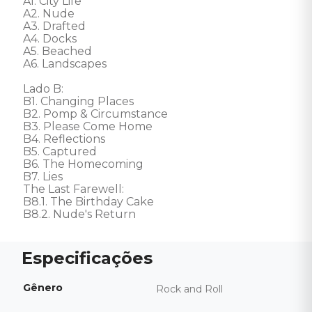
A1. City Life

A2. Nude

A3. Drafted

A4. Docks

A5. Beached

A6. Landscapes

Lado B: 

B1. Changing Places

B2. Pomp & Circumstance

B3. Please Come Home

B4. Reflections

B5. Captured

B6. The Homecoming

B7. Lies

The Last Farewell:

B8.1. The Birthday Cake

B8.2. Nude's Return
Gênero
Rock and Roll