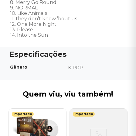
8. Merry Go Round

9. NORMAL

10. Like Animals

11. they don’t know ’bout us

12. One More Night

13. Please

14. Into the Sun
Gênero
K-POP
Quem viu, viu também!
Importado
Importado
N
V
-
O
I