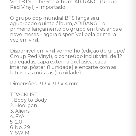
Vinil BTS - The 5th Album 'ARIRANG' (Group 
Red Vinyl) - Importado 

O grupo pop mundial BTS lança seu 
aguardado quinto álbum, ARIRANG – o 
primeiro lançamento do grupo em três anos e 
nove meses – agora disponível pela primeira 
vez em vinil.

Disponível em vinil vermelho (edição do grupo/ 
Group Red Vinyl), o conteúdo inclui: vinil de 12 
polegadas, capa externa exclusiva, capa 
interna, pôster (1 unidade) e encarte com as 
letras das músicas (1 unidade).

Dimensões: 313 x 313 x 4 mm 

TRACKLIST:

1. Body to Body

2. Hooligan

3. Aliens

4. FYA

5. 2.0

6. No. 29

7. SWIM
