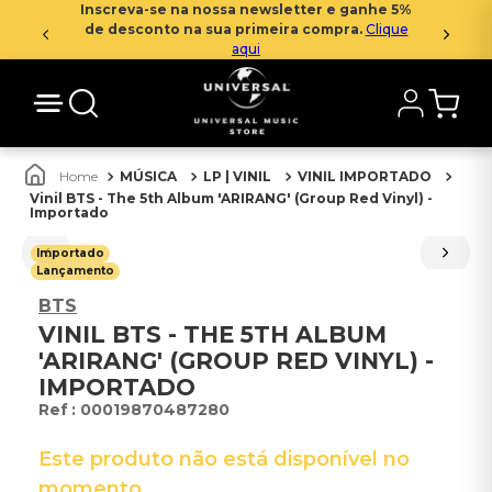
Inscreva-se na nossa newsletter e ganhe 5%
de desconto na sua primeira compra.
Clique
aqui
MÚSICA
LP | VINIL
VINIL IMPORTADO
Vinil BTS - The 5th Album 'ARIRANG' (Group Red Vinyl) -
Importado
Importado
Lançamento
BTS
VINIL BTS - THE 5TH ALBUM
'ARIRANG' (GROUP RED VINYL) -
IMPORTADO
:
00019870487280
Este produto não está disponível no
momento