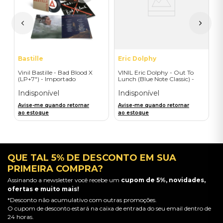
I
A
a
Bastille
Eric Dolphy
Vinil Bastille - Bad Blood X
VINIL Eric Dolphy - Out To
(LP+7") - Importado
Lunch (Blue Note Classic) -
Importado
Indisponível
Indisponível
Avise-me quando retornar
Avise-me quando retornar
ao estoque
ao estoque
QUE TAL 5% DE DESCONTO EM SUA
PRIMEIRA COMPRA?
Assinando a newsletter você recebe um
cupom de 5%, novidades,
ofertas e muito mais!
*Desconto não acumulativo com outras promoções.
O cupom de desconto estará na caixa de entrada do seu email dentro de
24 horas.