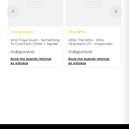
I
A
a
Troye Sivan
The Who
Vinil Troye Sivan - Something
VINIL The Who - Who
To Give Each Other + Signed
(Standard LP) - Importado
Postcard - Importado
Indisponível
Indisponível
Avise-me quando retornar
Avise-me quando retornar
ao estoque
ao estoque