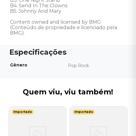
B3. One Night Stand

B4. Send In The Clowns

B5. Johnny And Mary 

Content owned and licensed by BMG 
(Conteúdo de propriedade e licenciado pela 
BMG).
Gênero
Pop Rock
Quem viu, viu também!
Importado
Importado
T
V
do
(