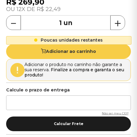
R$
269
,
90
12
R$
22
,
49
－
＋
Poucas unidades restantes
Adicionar ao carrinho
Adicionar o produto no carrinho não garante a
sua reserva.
Finalize a compra e garanta o seu
produto!
Não sei meu CEP