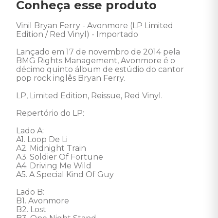
Conheça esse produto
Vinil Bryan Ferry - Avonmore (LP Limited 
Edition / Red Vinyl) - Importado

Lançado em 17 de novembro de 2014 pela 
BMG Rights Management, Avonmore é o 
décimo quinto álbum de estúdio do cantor 
pop rock inglês Bryan Ferry. 

LP, Limited Edition, Reissue, Red Vinyl. 

Repertório do LP:

Lado A:

A1. Loop De Li

A2. Midnight Train

A3. Soldier Of Fortune

A4. Driving Me Wild

A5. A Special Kind Of Guy

Lado B: 

B1. Avonmore

B2. Lost
