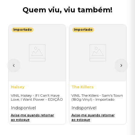
Quem viu, viu também!
Importado
Importado
R
V
A
D
I
A
a
Halsey
The Killers
VINIL Halsey - If I Can't Have
VINIL The Killers - Sam's Town
Love, I Want Power - EDIÇÃO
(180g Vinyl) - Importado
LIMITADA EXCLUSIVA
TRANSPARENT ORANGE
Indisponível
Indisponível
Avise-me quando retornar
Avise-me quando retornar
ao estoque
ao estoque