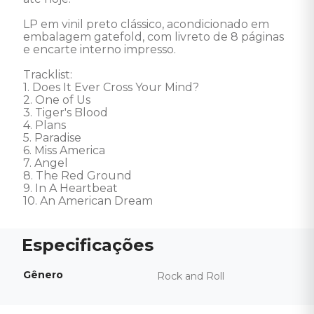
LP em vinil preto clássico, acondicionado em 
embalagem gatefold, com livreto de 8 páginas 
e encarte interno impresso.

Tracklist:

1. Does It Ever Cross Your Mind?

2. One of Us

3. Tiger's Blood

4. Plans

5. Paradise

6. Miss America

7. Angel

8. The Red Ground

9. In A Heartbeat

10. An American Dream
Gênero
Rock and Roll