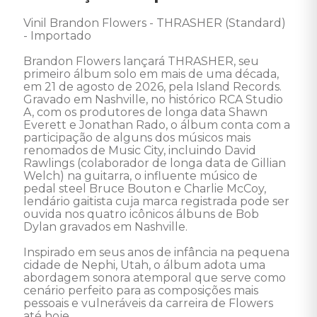
Vinil Brandon Flowers - THRASHER (Standard) 
- Importado

Brandon Flowers lançará THRASHER, seu 
primeiro álbum solo em mais de uma década, 
em 21 de agosto de 2026, pela Island Records. 
Gravado em Nashville, no histórico RCA Studio 
A, com os produtores de longa data Shawn 
Everett e Jonathan Rado, o álbum conta com a 
participação de alguns dos músicos mais 
renomados de Music City, incluindo David 
Rawlings (colaborador de longa data de Gillian 
Welch) na guitarra, o influente músico de 
pedal steel Bruce Bouton e Charlie McCoy, 
lendário gaitista cuja marca registrada pode ser 
ouvida nos quatro icônicos álbuns de Bob 
Dylan gravados em Nashville.

Inspirado em seus anos de infância na pequena 
cidade de Nephi, Utah, o álbum adota uma 
abordagem sonora atemporal que serve como 
cenário perfeito para as composições mais 
pessoais e vulneráveis da carreira de Flowers 
até hoje.
