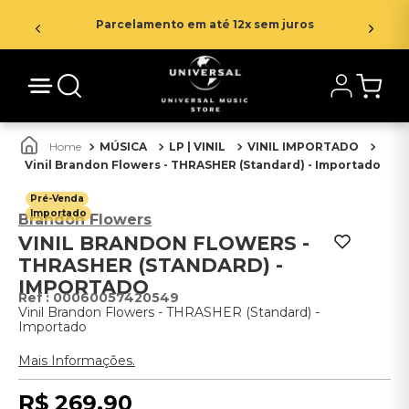
Parcelamento em até 12x sem juros
MÚSICA
LP | VINIL
VINIL IMPORTADO
Vinil Brandon Flowers - THRASHER (Standard) - Importado
Pré-Venda
Importado
Brandon Flowers
VINIL BRANDON FLOWERS -
THRASHER (STANDARD) -
IMPORTADO
:
00060057420549
Vinil Brandon Flowers - THRASHER (Standard) -
Importado
Mais Informações.
R$
269
,
90