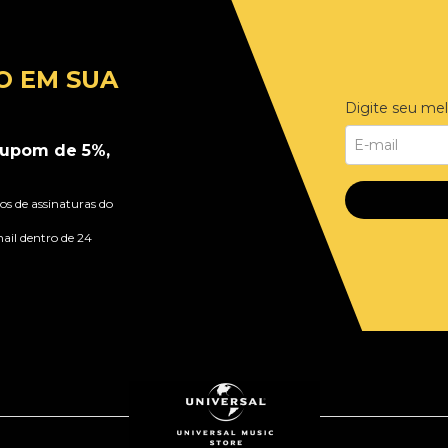
O EM SUA
Digite seu mel
upom de 5%,
s de assinaturas do
ail dentro de 24