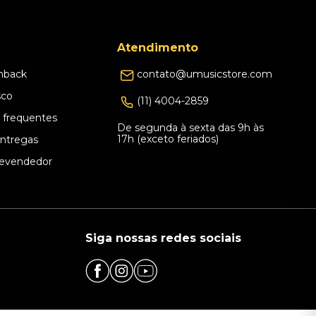
Atendimento
hback
contato@umusicstore.com
sco
(11) 4004-2859
 frequentes
De segunda à sexta das 9h às
17h (exceto feriados)
Entregas
evendedor
Siga nossas redes sociais