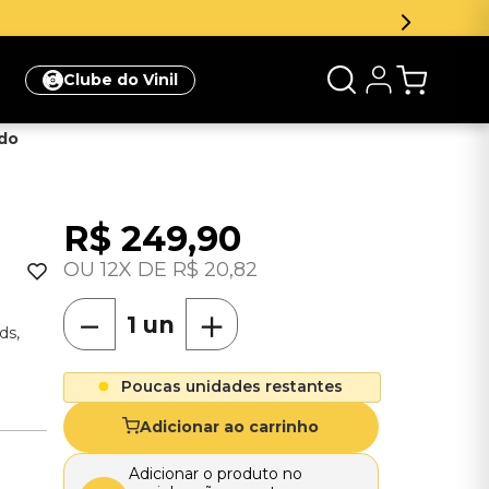
Clube do Vinil
ado
R$
249
,
90
12
R$
20
,
82
－
＋
ds,
Poucas unidades restantes
Adicionar ao carrinho
Adicionar o produto no