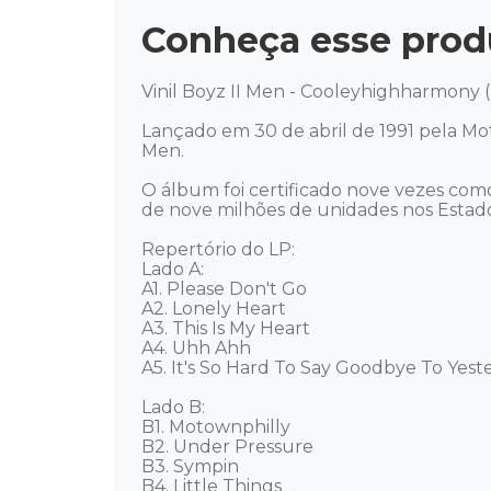
Conheça esse prod
Vinil Boyz II Men - Cooleyhighharmony (
Lançado em 30 de abril de 1991 pela M
Men. 

O álbum foi certificado nove vezes como
de nove milhões de unidades nos Estados
Repertório do LP:

Lado A:

A1. Please Don't Go 

A2. Lonely Heart 

A3. This Is My Heart 

A4. Uhh Ahh 

A5. It's So Hard To Say Goodbye To Yeste
Lado B: 

B1. Motownphilly 

B2. Under Pressure 

B3. Sympin 

B4. Little Things 
