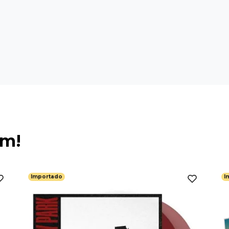
ém!
Importado
I