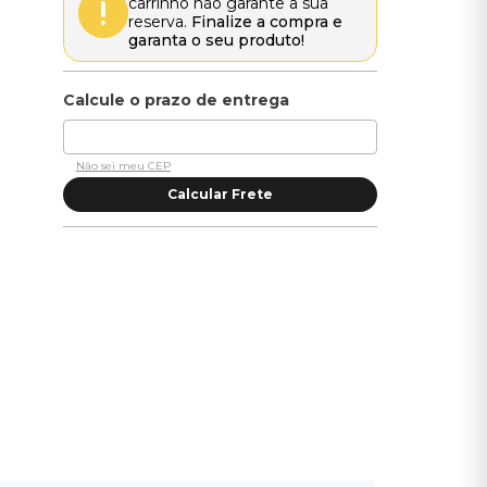
carrinho não garante a sua
reserva.
Finalize a compra e
garanta o seu produto!
Não sei meu CEP