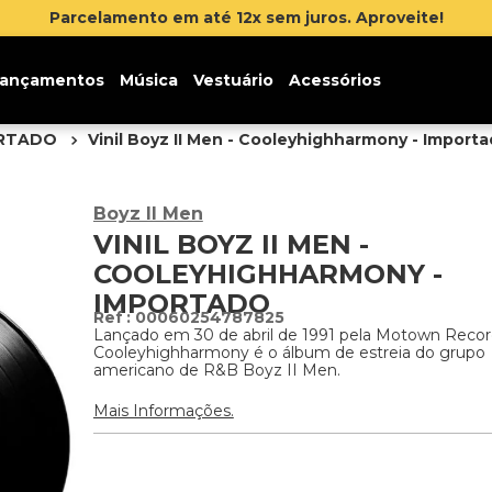
Parcelamento em até 12x sem juros. Aproveite!
ançamentos
Música
Vestuário
Acessórios
ORTADO
Vinil Boyz II Men - Cooleyhighharmony - Import
Boyz II Men
VINIL BOYZ II MEN -
COOLEYHIGHHARMONY -
IMPORTADO
:
00060254787825
Lançado em 30 de abril de 1991 pela Motown Recor
Cooleyhighharmony é o álbum de estreia do grupo
americano de R&B Boyz II Men.
Mais Informações.