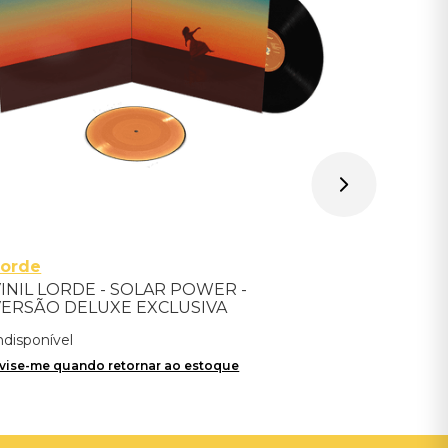
Avise-me qu
Lorde
INIL LORDE - SOLAR POWER -
VERSÃO DELUXE EXCLUSIVA
ndisponível
vise-me quando retornar ao estoque