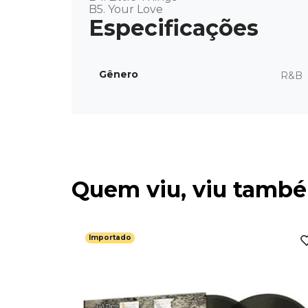
B5. Your Love
Gênero
R&B
Quem viu, viu tamb
Importado
es -