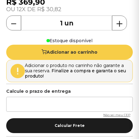
R$
369
,
90
12
R$
30
,
82
－
＋
Estoque disponível
Adicionar ao carrinho
Adicionar o produto no carrinho não garante a
sua reserva.
Finalize a compra e garanta o seu
produto!
Não sei meu CEP