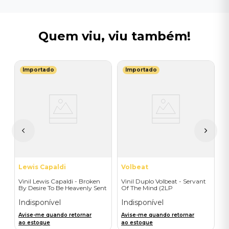
Quem viu, viu também!
Importado
Importado
G
V
I
 -
I
A
a
Lewis Capaldi
Volbeat
Vinil Lewis Capaldi - Broken
Vinil Duplo Volbeat - Servant
By Desire To Be Heavenly Sent
Of The Mind (2LP
(Exclusive LP) - Importado
Orange/Blue / D2C) -
Importado
Indisponível
Indisponível
Avise-me quando retornar
Avise-me quando retornar
ao estoque
ao estoque