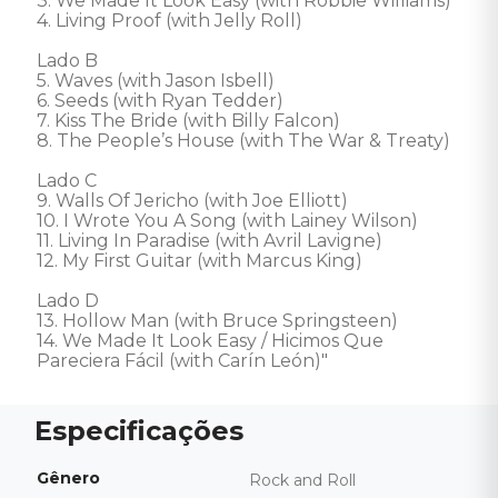
3. We Made It Look Easy (with Robbie Williams) 

4. Living Proof (with Jelly Roll) 

Lado B 

5. Waves (with Jason Isbell) 

6. Seeds (with Ryan Tedder) 

7. Kiss The Bride (with Billy Falcon) 

8. The People’s House (with The War & Treaty)

Lado C 

9. Walls Of Jericho (with Joe Elliott) 

10. I Wrote You A Song (with Lainey Wilson) 

11. Living In Paradise (with Avril Lavigne) 

12. My First Guitar (with Marcus King) 

Lado D 

13. Hollow Man (with Bruce Springsteen) 

14. We Made It Look Easy / Hicimos Que 
Pareciera Fácil (with Carín León)"
Gênero
Rock and Roll