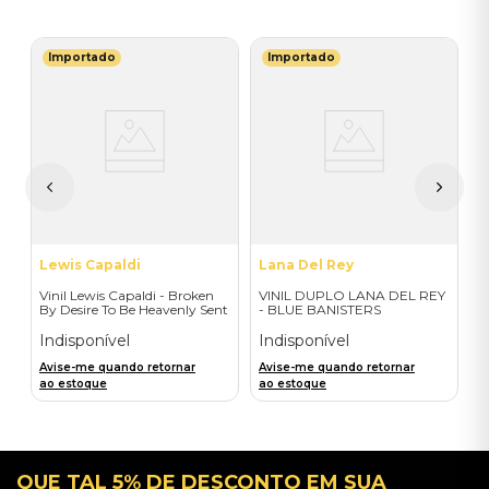
Importado
Importado
R
V
U
I
A
a
Lewis Capaldi
Lana Del Rey
Vinil Lewis Capaldi - Broken
VINIL DUPLO LANA DEL REY
By Desire To Be Heavenly Sent
- BLUE BANISTERS
(Exclusive LP) - Importado
(AMARELO TRANSPARENTE)
- IMPORTADO
Indisponível
Indisponível
Avise-me quando retornar
Avise-me quando retornar
ao estoque
ao estoque
QUE TAL 5% DE DESCONTO EM SUA